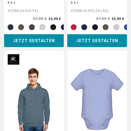
B & C
B & C
XS
S
M
L
XL
XXL
3XL
XS
S
M
L
XL
XXL
3XL
4XL
37,90 €
37,90 €
32,90 €
32,90 €
JETZT GESTALTEN
JETZT GESTALTEN