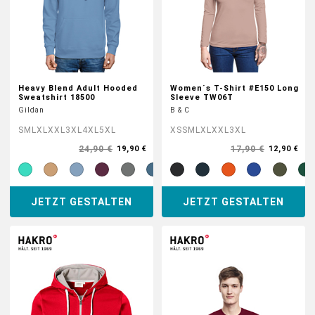
Heavy Blend Adult Hooded
Women´s T-Shirt #E150 Long
Sweatshirt 18500
Sleeve TW06T
Gildan
B & C
S
M
L
XL
XXL
3XL
4XL
5XL
XS
S
M
L
XL
XXL
3XL
24,90 €
17,90 €
19,90 €
12,90 €
JETZT GESTALTEN
JETZT GESTALTEN