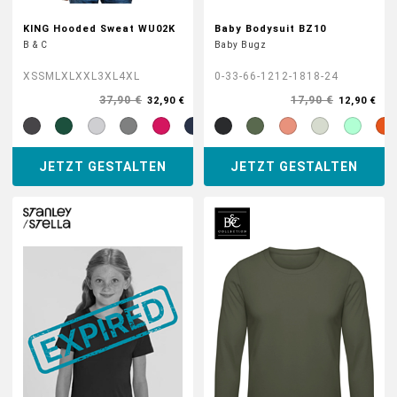
KING Hooded Sweat WU02K
Baby Bodysuit BZ10
B & C
Baby Bugz
XS
S
M
L
XL
XXL
3XL
4XL
0-3
3-6
6-12
12-18
18-24
37,90 €
17,90 €
32,90 €
12,90 €
JETZT GESTALTEN
JETZT GESTALTEN