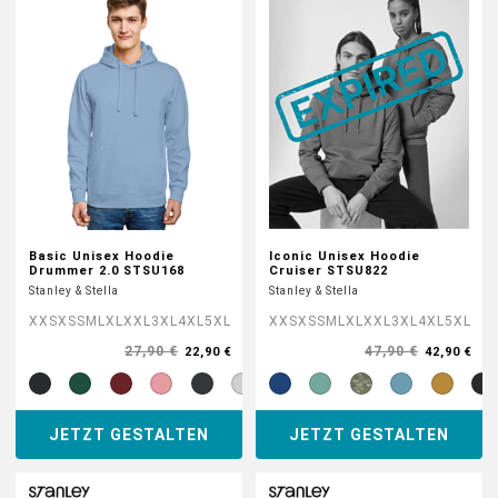
Basic Unisex Hoodie
Iconic Unisex Hoodie
Drummer 2.0 STSU168
Cruiser STSU822
Stanley & Stella
Stanley & Stella
XXS
XS
S
M
L
XL
XXL
3XL
4XL
5XL
XXS
XS
S
M
L
XL
XXL
3XL
4XL
5XL
27,90 €
47,90 €
22,90 €
42,90 €
JETZT GESTALTEN
JETZT GESTALTEN