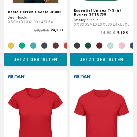
Essential Unisex T-Shirt
Basic Herren Hoodie JH001
Rocker STTU758
Just Hoods
Stanley & Stella
XS
S
M
L
XL
XXL
3XL
4XL
5XL
XXS
XS
S
M
L
XL
XXL
3XL
4XL
5XL
29,90 €
24,90 €
14,90 €
9,90 €
JETZT GESTALTEN
JETZT GESTALTEN