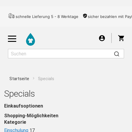
schnelle Lieferung 5 - 8 Werktage
sicher bezahlen mit Pay
War
Startseite
Specials
Herren
Damen
Kinder
Specials
Einkaufsoptionen
T-SHIRTS
Shopping-Möglichkeiten
Kategorie
LONGSLEEVES
Einschulung
17