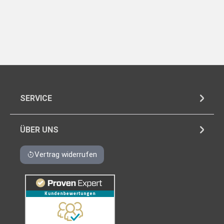
lesen
gerade
die
Seite
SERVICE
ÜBER UNS
Vertrag widerrufen