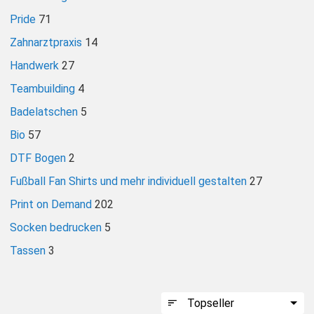
Pride
71
HOODIES & SWEATS
Zahnarztpraxis
14
POLOSHIRTS
Handwerk
27
Teambuilding
4
JACKEN
Badelatschen
5
Bio
57
BABYKLEIDUNG
DTF Bogen
2
Fußball Fan Shirts und mehr individuell gestalten
27
GESCHENKE
Print on Demand
202
MARKEN
Socken bedrucken
5
Tassen
3
BIO-BAUMWOLLE
BADELATSCHEN