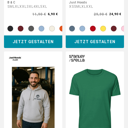
B & C
Just Hoods
S
M
L
XL
XXL
3XL
4XL
5XL
XS
S
M
L
XL
XXL
11,90 €
29,90 €
6,90 €
24,90 €
JETZT GESTALTEN
JETZT GESTALTEN