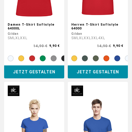
Damen T-Shirt Softstyle
Herren T-Shirt Softstyle
64000L
64000
Gildan
Gildan
S
M
L
XL
XXL
S
M
L
XL
XXL
3XL
4XL
14,90 €
14,90 €
9,90 €
9,90 €
JETZT GESTALTEN
JETZT GESTALTEN