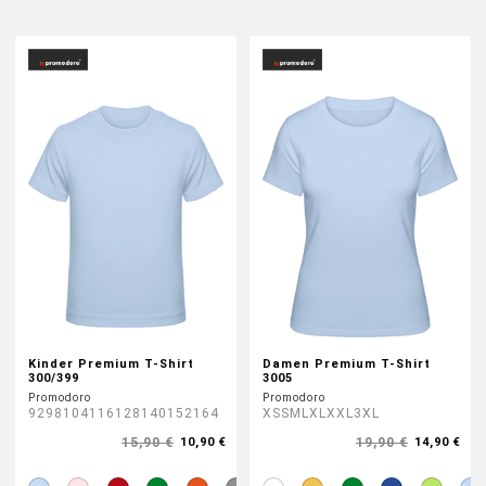
DTF BOGEN
PRINT ON DEMAND
TEAMBUILDING
HANDWERK
ZAHNARZTPRAXIS
SOCKEN PERSONALISIEREN
Kinder Premium T-Shirt
Damen Premium T-Shirt
300/399
3005
Promodoro
Promodoro
FOTOTASSEN UND MEHR
92
98
104
116
128
140
152
164
XS
S
M
L
XL
XXL
3XL
15,90 €
19,90 €
10,90 €
14,90 €
GROSSBESTELLUNG