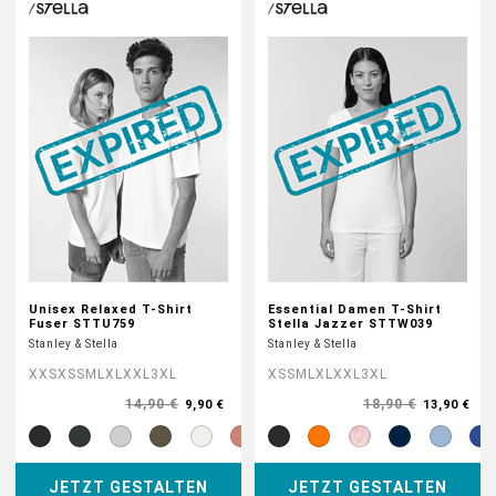
Unisex Relaxed T-Shirt
Essential Damen T-Shirt
Fuser STTU759
Stella Jazzer STTW039
Stanley & Stella
Stanley & Stella
XXS
XS
S
M
L
XL
XXL
3XL
XS
S
M
L
XL
XXL
3XL
14,90 €
18,90 €
9,90 €
13,90 €
JETZT GESTALTEN
JETZT GESTALTEN