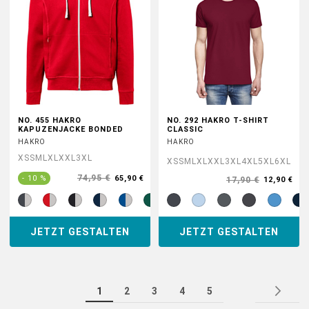
NO. 455 HAKRO
NO. 292 HAKRO T-SHIRT
KAPUZENJACKE BONDED
CLASSIC
HAKRO
HAKRO
XS
S
M
L
XL
XXL
3XL
XS
S
M
L
XL
XXL
3XL
4XL
5XL
6XL
74,95 €
- 10 %
65,90 €
17,90 €
12,90 €
JETZT GESTALTEN
JETZT GESTALTEN
Seite
Sie
Seite
Seite
Seite
Seite
Sei
Nä
1
2
3
4
5