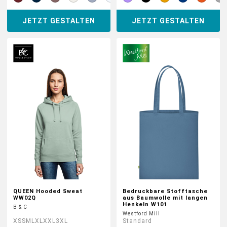
JETZT GESTALTEN
JETZT GESTALTEN
QUEEN Hooded Sweat
Bedruckbare Stofftasche
WW02Q
aus Baumwolle mit langen
Henkeln W101
B & C
Westford Mill
XS
S
M
L
XL
XXL
3XL
Standard