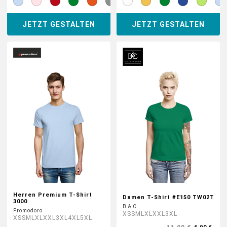
JETZT GESTALTEN
JETZT GESTALTEN
Herren Premium T-Shirt
Damen T-Shirt #E150 TW02T
3000
B & C
Promodoro
XS
S
M
L
XL
XXL
3XL
XS
S
M
L
XL
XXL
3XL
4XL
5XL