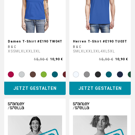
Damen T-Shirt #E190 TW04T
Herren T-Shirt #E190 TU03T
B & C
B & C
XS
S
M
L
XL
XXL
3XL
S
M
L
XL
XXL
3XL
4XL
5XL
15,90 €
15,90 €
10,90 €
10,90 €
JETZT GESTALTEN
JETZT GESTALTEN