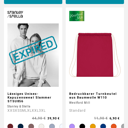
Lässiges Unisex-
Bedruckbarer Turnbeutel
Kapuzensweat Slammer
aus Baumwolle W110
STSU856
Westford Mill
Stanley & Stella
XXS
XS
S
M
L
XL
XXL
3XL
Standard
44,90 €
11,90 €
39,90 €
6,90 €