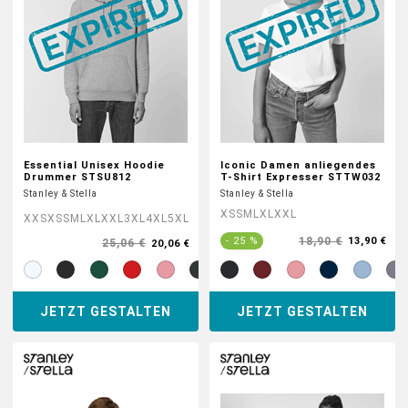
Essential Unisex Hoodie
Iconic Damen anliegendes
Drummer STSU812
T-Shirt Expresser STTW032
Stanley & Stella
Stanley & Stella
XS
S
M
L
XL
XXL
XXS
XS
S
M
L
XL
XXL
3XL
4XL
5XL
18,90 €
- 25 %
13,90 €
25,06 €
20,06 €
JETZT GESTALTEN
JETZT GESTALTEN