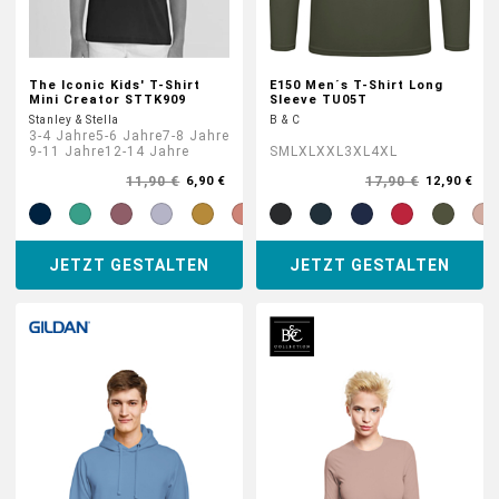
The Iconic Kids' T-Shirt
E150 Men´s T-Shirt Long
Mini Creator STTK909
Sleeve TU05T
Stanley & Stella
B & C
3-4 Jahre
5-6 Jahre
7-8 Jahre
9-11 Jahre
12-14 Jahre
S
M
L
XL
XXL
3XL
4XL
11,90 €
17,90 €
6,90 €
12,90 €
JETZT GESTALTEN
JETZT GESTALTEN