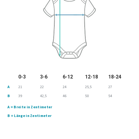
0-3
3-6
6-12
12-18
18-24
A
21
22
24
25,5
27
B
39
42,5
46
50
54
A = Breite in Zentimeter
B = Länge in Zentimeter