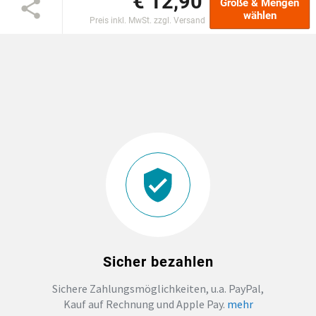
€ 12,90
Größe & Mengen
wählen
Preis inkl. MwSt. zzgl. Versand
DTF BOGEN
PRINT ON DEMAND
TEAMBUILDING
HANDWERK
ZAHNARZTPRAXIS
SOCKEN PERSONALISIEREN
Sicher bezahlen
FOTOTASSEN UND MEHR
Sichere Zahlungsmöglichkeiten, u.a. PayPal,
Kauf auf Rechnung und Apple Pay.
mehr
GROSSBESTELLUNG