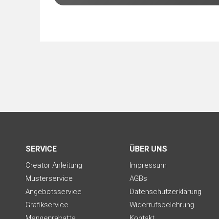
SERVICE
ÜBER UNS
Creator Anleitung
Impressum
Musterservice
AGBs
Angebotsservice
Datenschutzerklärung
Grafikservice
Widerrufsbelehrung
Mengenrabatte
Kontakt