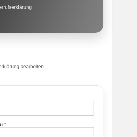
errufserklärung
serklärung bearbeiten
er
*