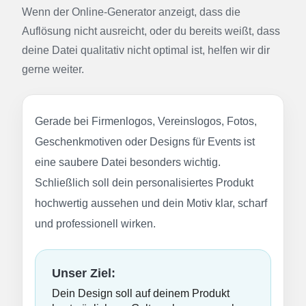
Wenn der Online-Generator anzeigt, dass die
DTF BOGEN
Auflösung nicht ausreicht, oder du bereits weißt, dass
deine Datei qualitativ nicht optimal ist, helfen wir dir
PRINT ON DEMAND
gerne weiter.
TEAMBUILDING
Gerade bei Firmenlogos, Vereinslogos, Fotos,
Geschenkmotiven oder Designs für Events ist
HANDWERK
eine saubere Datei besonders wichtig.
ZAHNARZTPRAXIS
Schließlich soll dein personalisiertes Produkt
hochwertig aussehen und dein Motiv klar, scharf
SOCKEN PERSONALISIEREN
und professionell wirken.
FOTOTASSEN UND MEHR
Unser Ziel:
Dein Design soll auf deinem Produkt
GROSSBESTELLUNG