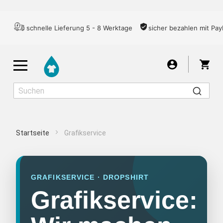
schnelle Lieferung 5 - 8 Werktage
sicher bezahlen mit Pay
War
Startseite
Grafikservice
Herren
Damen
Kinder
GRAFIKSERVICE · DROPSHIRT
T-SHIRTS
Grafikservice:
LONGSLEEVES