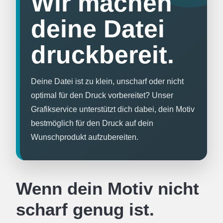
Wir machen
HOODIES & SWEATS
deine Datei
POLOSHIRTS
druckbereit.
JACKEN
Deine Datei ist zu klein, unscharf oder nicht
optimal für den Druck vorbereitet? Unser
BABYKLEIDUNG
Grafikservice unterstützt dich dabei, dein Motiv
bestmöglich für den Druck auf dein
GESCHENKE
Wunschprodukt aufzubereiten.
MARKEN
Wenn dein Motiv nicht
BIO-BAUMWOLLE
scharf genug ist.
BADELATSCHEN