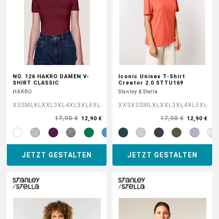
NO. 126 HAKRO DAMEN V-
Iconic Unisex T-Shirt
SHIRT CLASSIC
Creator 2.0 STTU169
HAKRO
Stanley & Stella
XS
S
M
L
XL
XXL
3XL
4XL
5XL
6XL
XXS
XS
S
M
L
XL
XXL
3XL
4XL
5XL
17,90 €
17,90 €
12,90 €
12,90 €
JETZT GESTALTEN
JETZT GESTALTEN