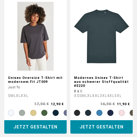
Unisex Oversize T-Shirt mit
Modernes Unisex T-Shirt
modernem Fit JT009
aus schwerer Stoffqualität
#E220
Just Ts
B & C
S
M
L
XL
XXL
XS
S
M
L
XL
XXL
3XL
4XL
5XL
17,90 €
16,90 €
12,90 €
11,90 €
JETZT GESTALTEN
JETZT GESTALTEN