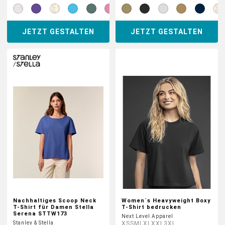
JETZT GESTALTEN
JETZT GESTALTEN
Nachhaltiges Scoop Neck
Women´s Heavyweight Boxy
T-Shirt für Damen Stella
T-Shirt bedrucken
Serena STTW173
Next Level Apparel
Stanley & Stella
XS
S
M
L
XL
XXL
3XL