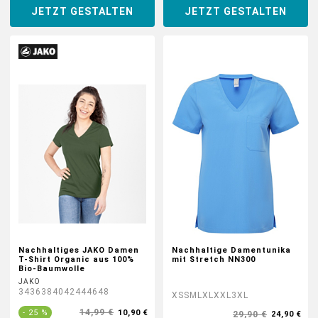
JETZT GESTALTEN
JETZT GESTALTEN
Nachhaltiges JAKO Damen
Nachhaltige Damentunika
T-Shirt Organic aus 100%
mit Stretch NN300
Bio-Baumwolle
JAKO
34
36
38
40
42
44
46
48
XS
S
M
L
XL
XXL
3XL
14,99 €
- 25 %
10,90 €
29,90 €
24,90 €