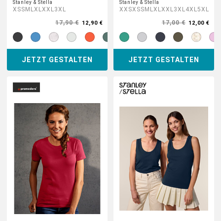
Stanley & Stella
Stanley & Stella
XS
S
M
L
XL
XXL
3XL
XXS
XS
S
M
L
XL
XXL
3XL
4XL
5XL
17,90 €
17,00 €
12,90 €
12,00 €
JETZT GESTALTEN
JETZT GESTALTEN