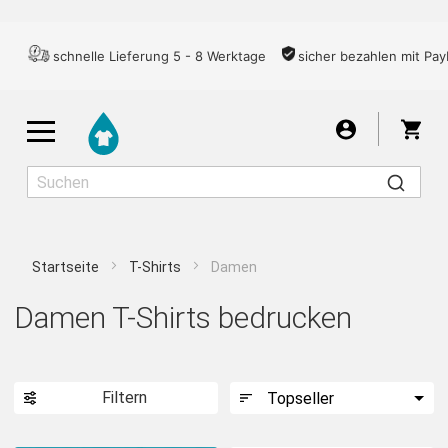
schnelle Lieferung 5 - 8 Werktage
sicher bezahlen mit Pay
War
Startseite
T-Shirts
Damen
Herren
Damen
Kinder
Damen T-Shirts bedrucken
T-SHIRTS
Filtern
LONGSLEEVES