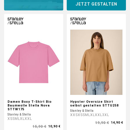
JETZT GESTALTEN
DTF BOGEN
PRINT ON DEMAND
TEAMBUILDING
HANDWERK
ZAHNARZTPRAXIS
SOCKEN PERSONALISIEREN
Damen Boxy T-Shirt Bio
Hypster Oversize Shirt
Baumwolle Stella Nova
selbst gestalten STTU258
STTW175
FOTOTASSEN UND MEHR
Stanley & Stella
Stanley & Stella
XXS
XS
S
M
L
XL
XXL
3XL
XS
S
M
L
XL
XXL
19,90 €
14,90 €
GROSSBESTELLUNG
15,90 €
10,90 €