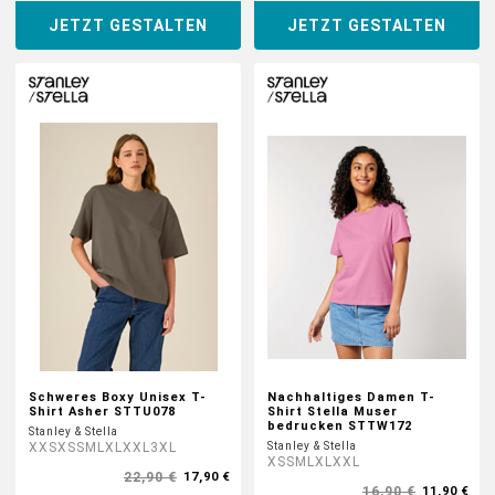
JETZT GESTALTEN
JETZT GESTALTEN
Schweres Boxy Unisex T-
Nachhaltiges Damen T-
Shirt Asher STTU078
Shirt Stella Muser
bedrucken STTW172
Stanley & Stella
XXS
XS
S
M
L
XL
XXL
3XL
Stanley & Stella
XS
S
M
L
XL
XXL
22,90 €
17,90 €
16,90 €
11,90 €