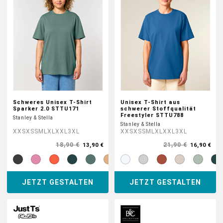
Schweres Unisex T-Shirt
Unisex T-Shirt aus
Sparker 2.0 STTU171
schwerer Stoffqualität
Freestyler STTU788
Stanley & Stella
Stanley & Stella
XXS
XS
S
M
L
XL
XXL
3XL
XXS
XS
S
M
L
XL
XXL
3XL
18,90 €
21,90 €
13,90 €
16,90 €
JETZT GESTALTEN
JETZT GESTALTEN