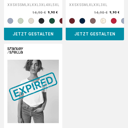
XXS
XS
S
M
L
XL
XXL
3XL
4XL
5XL
XXS
XS
S
M
L
XL
XXL
3XL
14,90 €
14,90 €
9,90 €
9,90 €
JETZT GESTALTEN
JETZT GESTALTEN