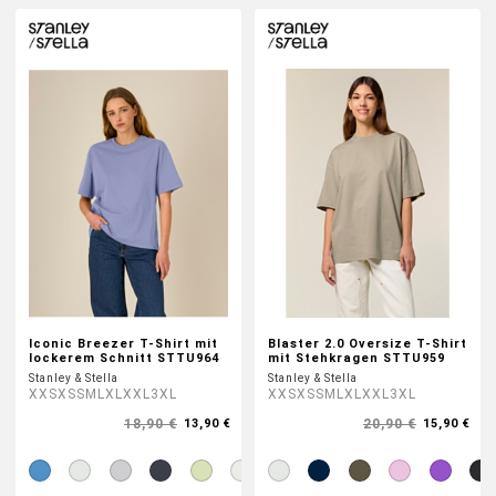
Iconic Breezer T-Shirt mit
Blaster 2.0 Oversize T-Shirt
lockerem Schnitt STTU964
mit Stehkragen STTU959
Stanley & Stella
Stanley & Stella
XXS
XS
S
M
L
XL
XXL
3XL
XXS
XS
S
M
L
XL
XXL
3XL
18,90 €
20,90 €
13,90 €
15,90 €