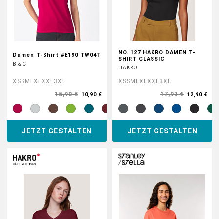
NO. 127 HAKRO DAMEN T-
Damen T-Shirt #E190 TW04T
SHIRT CLASSIC
B & C
HAKRO
XS
S
M
L
XL
XXL
3XL
XS
S
M
L
XL
XXL
3XL
15,90 €
17,90 €
10,90 €
12,90 €
JETZT GESTALTEN
JETZT GESTALTEN