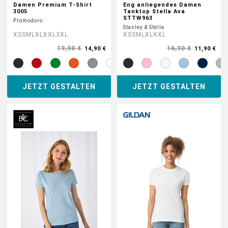
Damen Premium T-Shirt
Eng anliegendes Damen
3005
Tanktop Stella Ava
STTW963
Promodoro
Stanley & Stella
XS
S
M
L
XL
XXL
3XL
XS
S
M
L
XL
XXL
19,90 €
16,90 €
14,90 €
11,90 €
JETZT GESTALTEN
JETZT GESTALTEN