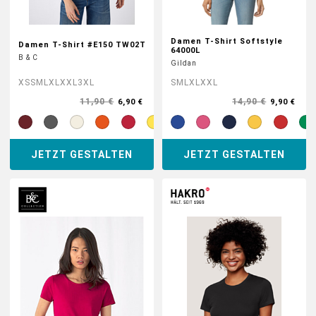
Damen T-Shirt Softstyle
Damen T-Shirt #E150 TW02T
64000L
B & C
Gildan
XS
S
M
L
XL
XXL
3XL
S
M
L
XL
XXL
11,90 €
14,90 €
6,90 €
9,90 €
JETZT GESTALTEN
JETZT GESTALTEN