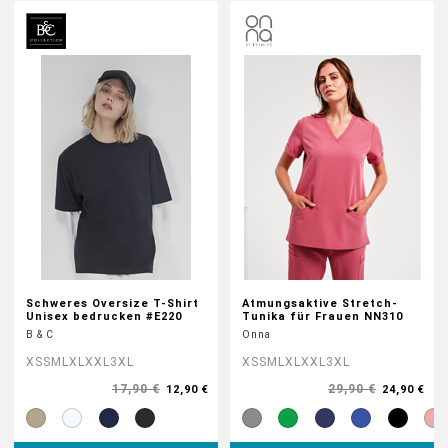
Schweres Oversize T-Shirt
Atmungsaktive Stretch-
Unisex bedrucken #E220
Tunika für Frauen NN310
B & C
Onna
XS
S
M
L
XL
XXL
3XL
XS
S
M
L
XL
XXL
3XL
17,90 €
29,90 €
12,90 €
24,90 €