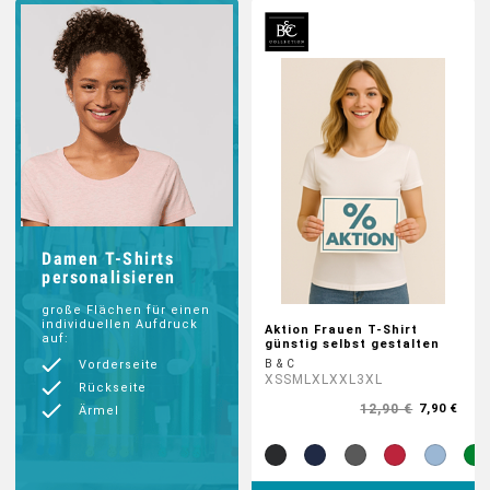
HOODIES & SWEATS
POLOSHIRTS
JACKEN
BABYKLEIDUNG
Damen T-Shirts
personalisieren
GESCHENKE
große Flächen für einen
individuellen Aufdruck
Aktion Frauen T-Shirt
auf:
MARKEN
günstig selbst gestalten
B & C
Vorderseite
XS
S
M
L
XL
XXL
3XL
Rückseite
BIO-BAUMWOLLE
12,90 €
7,90 €
Ärmel
BADELATSCHEN