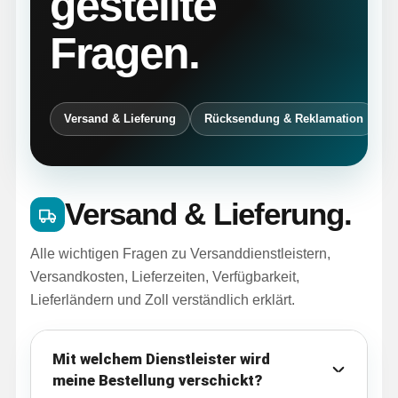
gestellte
HOODIES & SWEATS
Fragen.
POLOSHIRTS
Versand & Lieferung
Rücksendung & Reklamation
JACKEN
BABYKLEIDUNG
Versand & Lieferung.
GESCHENKE
Alle wichtigen Fragen zu Versanddienstleistern,
Versandkosten, Lieferzeiten, Verfügbarkeit,
MARKEN
Lieferländern und Zoll verständlich erklärt.
BIO-BAUMWOLLE
Mit welchem Dienstleister wird
meine Bestellung verschickt?
BADELATSCHEN