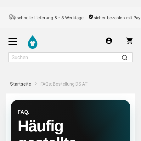
schnelle Lieferung 5 - 8 Werktage
sicher bezahlen mit Pay
War
Startseite
FAQs: Bestellung DS AT
Herren
Damen
Kinder
FAQ.
T-SHIRTS
Häufig
LONGSLEEVES