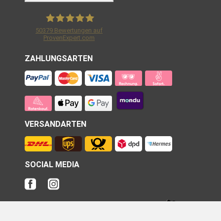
50379
Bewertungen auf
ProvenExpert.com
Shirtracer GmbH
ZAHLUNGSARTEN
VERSANDARTEN
SOCIAL MEDIA
Unsere Produkte werden in
Deutschland
veredelt und nach
Österreich
sowie in die