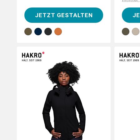
XXS
XS
S
M
L
JETZT GESTALTEN
J