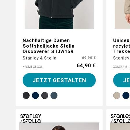
Nachhaltige Damen
Unisex
Softshelljacke Stella
recyle
Discoverer STJW159
Trekk
Stanley & Stella
69,90 €
Stanley
64,90 €
XS
S
M
L
XL
XXL
XXS
XS
S
M
L
JETZT GESTALTEN
J