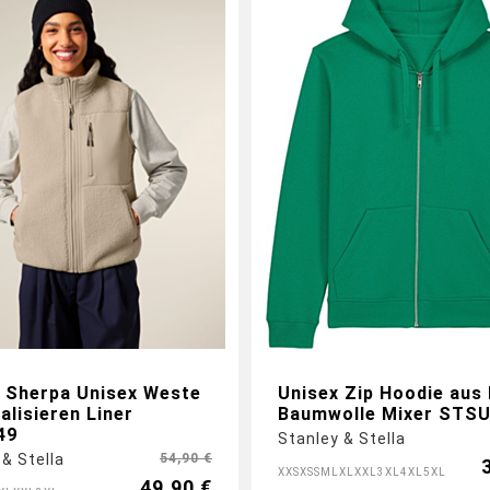
 Sherpa Unisex Weste
Unisex Zip Hoodie aus 
alisieren Liner
Baumwolle Mixer STS
49
Stanley & Stella
 & Stella
54,90 €
XXS
XS
S
M
L
XL
XXL
3XL
4XL
5XL
49,90 €