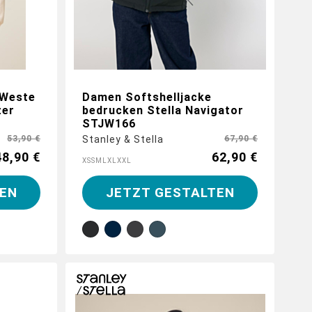
-Weste
Damen Softshelljacke
zer
bedrucken Stella Navigator
STJW166
53,90 €
Stanley & Stella
67,90 €
48,90 €
62,90 €
XS
S
M
L
XL
XXL
EN
JETZT GESTALTEN