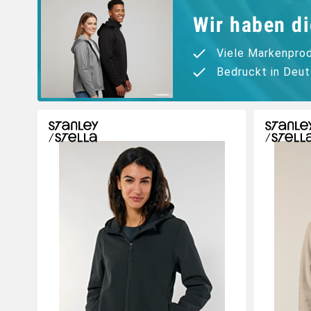
Wir haben di
Viele Markenpro
Bedruckt in Deu