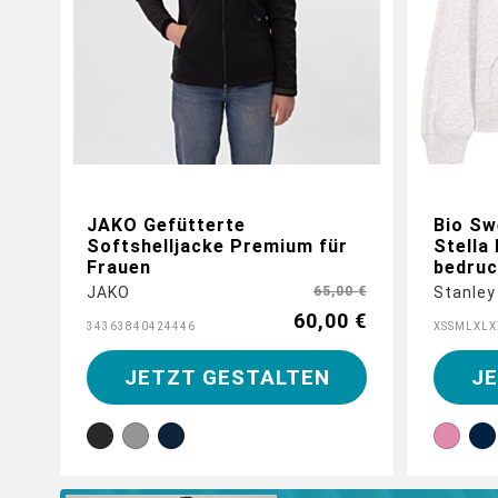
JAKO Gefütterte
Bio Sw
Softshelljacke Premium für
Stella 
Frauen
bedru
JAKO
65,00 €
Stanley
60,00 €
34
36
38
40
42
44
46
XS
S
M
L
XL
X
JETZT GESTALTEN
J