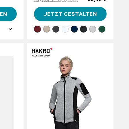
XXS
XS
S
M
L
XL
XXL
3XL
4XL
5XL
EN
JETZT GESTALTEN