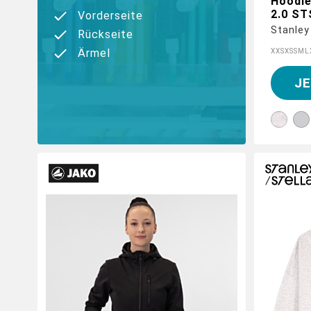
Hoodie
2.0 S
Vorderseite
Stanley
Rückseite
Ärmel
XXS
XS
S
M
L
J