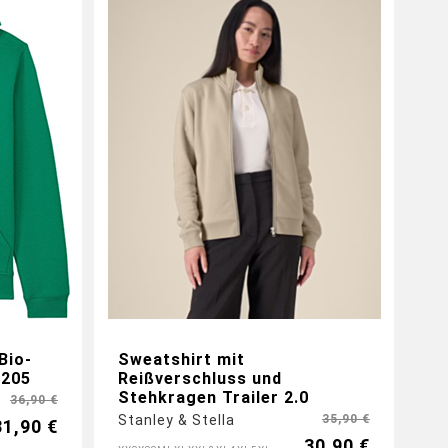
Bio-
Sweatshirt mit
U205
Reißverschluss und
Stehkragen Trailer 2.0
36,90 €
Stanley & Stella
35,90 €
31,90 €
30,90 €