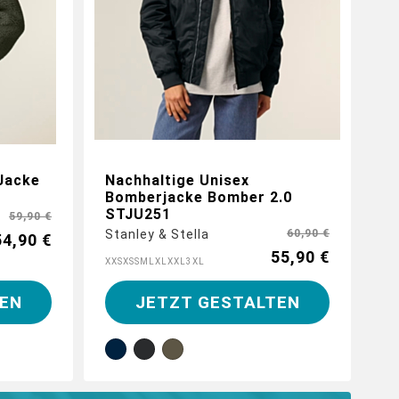
Jacke
Nachhaltige Unisex
Bomberjacke Bomber 2.0
STJU251
59,90 €
Stanley & Stella
60,90 €
54,90 €
55,90 €
XXS
XS
S
M
L
XL
XXL
3XL
EN
JETZT GESTALTEN