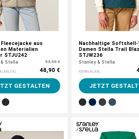
 Fleecejacke aus
Nachhaltige Softshell
ten Materialien
Damen Stella Trail Bla
er STJU242
STJW236
 & Stella
53,90 €
Stanley & Stella
48,90 €
XL
XXL
3XL
XS
S
M
L
XL
XXL
ETZT GESTALTEN
JETZT GESTALT