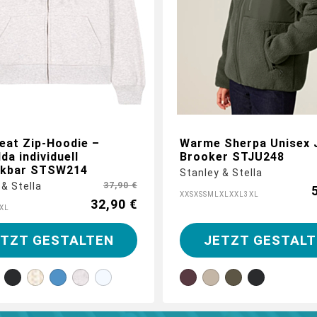
eat Zip-Hoodie –
Warme Sherpa Unisex 
Ida individuell
Brooker STJU248
ckbar STSW214
Stanley & Stella
 & Stella
37,90 €
XXS
XS
S
M
L
XL
XXL
3XL
32,90 €
XL
ETZT GESTALTEN
JETZT GESTALT