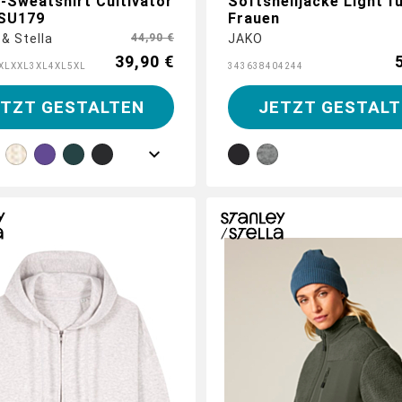
-Sweatshirt Cultivator
Softshelljacke Light f
TSU179
Frauen
 & Stella
44,90 €
JAKO
39,90 €
XL
XXL
3XL
4XL
5XL
34
36
38
40
42
44
ETZT GESTALTEN
JETZT GESTALT