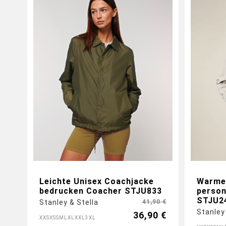
Leichte Unisex Coachjacke
Warme
bedrucken Coacher STJU833
person
STJU2
Stanley & Stella
41,90 €
Stanley
36,90 €
XXS
XS
S
M
L
XL
XXL
3XL