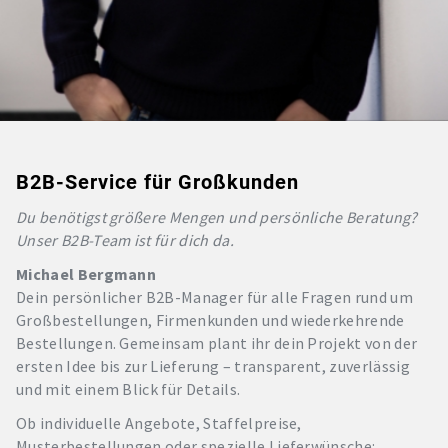
B2B-Service für Großkunden
Du benötigst größere Mengen und persönliche Beratung?
Unser B2B-Team ist für dich da.
Michael Bergmann
Dein persönlicher B2B-Manager für alle Fragen rund um
Großbestellungen, Firmenkunden und wiederkehrende
Bestellungen. Gemeinsam plant ihr dein Projekt von der
ersten Idee bis zur Lieferung – transparent, zuverlässig
und mit einem Blick für Details.
Ob individuelle Angebote, Staffelpreise,
Musterbestellungen oder spezielle Lieferwünsche: