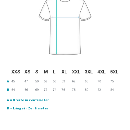
XXS
XS
S
M
L
XL
XXL
3XL
4XL
5XL
A
45
47
50
53
56
59
62
65
70
75
B
64
66
69
72
74
76
78
80
82
84
A = Breite in Zentimeter
B = Länge in Zentimeter