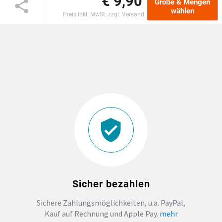
€ 9,90
Größe & Mengen
wählen
Preis inkl. MwSt. zzgl. Versand
DTF BOGEN
PRINT ON DEMAND
TEAMBUILDING
HANDWERK
ZAHNARZTPRAXIS
SOCKEN PERSONALISIEREN
Sicher bezahlen
FOTOTASSEN UND MEHR
Sichere Zahlungsmöglichkeiten, u.a. PayPal,
Kauf auf Rechnung und Apple Pay.
mehr
GROSSBESTELLUNG