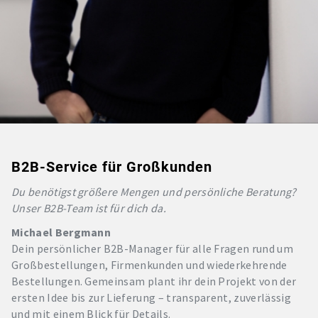
B2B-Service für Großkunden
Du benötigst größere Mengen und persönliche Beratung?
Unser B2B-Team ist für dich da.
Michael Bergmann
Dein persönlicher B2B-Manager für alle Fragen rund um
Großbestellungen, Firmenkunden und wiederkehrende
Bestellungen. Gemeinsam plant ihr dein Projekt von der
ersten Idee bis zur Lieferung – transparent, zuverlässig
und mit einem Blick für Details.