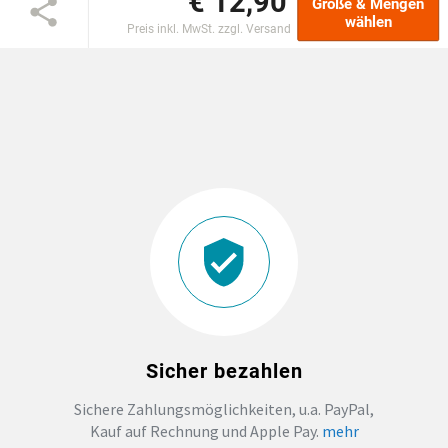
€ 12,90
Größe & Mengen
wählen
Preis inkl. MwSt. zzgl. Versand
DTF BOGEN
PRINT ON DEMAND
TEAMBUILDING
HANDWERK
ZAHNARZTPRAXIS
SOCKEN PERSONALISIEREN
Sicher bezahlen
FOTOTASSEN UND MEHR
Sichere Zahlungsmöglichkeiten, u.a. PayPal,
Kauf auf Rechnung und Apple Pay.
mehr
GROSSBESTELLUNG