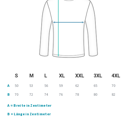
S
M
L
XL
XXL
3XL
4XL
A
50
53
56
59
62
65
70
B
70
72
74
76
78
80
82
A = Breite in Zentimeter
B = Länge in Zentimeter