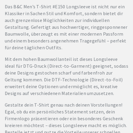
Das B&C Men’s T-Shirt #E150 Longsleeve ist nicht nur ein
Klassiker in Sachen Stil und Komfort, sondern bietet dir
auch grenzenlose Möglichkeiten zur individuellen
Gestaltung. Gefertigt aus hochwertiger, ringgesponnener
Baumwolle, überzeugt es mit einer modernen Passform
und einem besonders angenehmen Tragegefühl – perfekt
für deine täglichen Outfits.
Mit dem hohen Baumwollanteil ist dieses Longsleeve
ideal für DTG-Druck (Direct-to-Garment) geeignet, sodass
deine Designs gestochen scharf und farbenfroh zur
Geltung kommen. Die DTF-Technologie (Direct-to-Foil)
erweitert deine Optionen und ermöglicht es, kreative
Designs auf verschiedenen Materialien umzusetzen.
Gestalte dein T-Shirt genau nach deinen Vorstellungen!
Egal, ob du ein persönliches Statement setzen, dein
Firmenlogo präsentieren oder ein besonderes Geschenk
kreieren möchtest – dieses Longsleeve macht es möglich.
Bestelle jetzt und nutze die Vorteile unserer schnellen