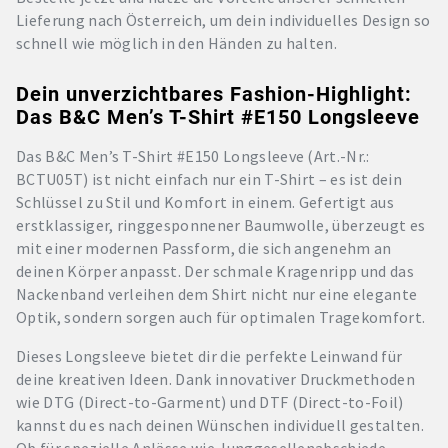
Lieferung nach Österreich, um dein individuelles Design so
schnell wie möglich in den Händen zu halten.
Dein unverzichtbares Fashion-Highlight:
Das B&C Men’s T-Shirt #E150 Longsleeve
Das B&C Men’s T-Shirt #E150 Longsleeve (Art.-Nr.:
BCTU05T) ist nicht einfach nur ein T-Shirt – es ist dein
Schlüssel zu Stil und Komfort in einem. Gefertigt aus
erstklassiger, ringgesponnener Baumwolle, überzeugt es
mit einer modernen Passform, die sich angenehm an
deinen Körper anpasst. Der schmale Kragenripp und das
Nackenband verleihen dem Shirt nicht nur eine elegante
Optik, sondern sorgen auch für optimalen Tragekomfort.
Dieses Longsleeve bietet dir die perfekte Leinwand für
deine kreativen Ideen. Dank innovativer Druckmethoden
wie DTG (Direct-to-Garment) und DTF (Direct-to-Foil)
kannst du es nach deinen Wünschen individuell gestalten.
Ob für spezielle Anlässe wie Junggesellenabschiede,