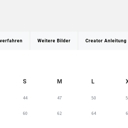
verfahren
Weitere Bilder
Creator Anleitung
S
M
L
44
47
50
5
60
62
64
6