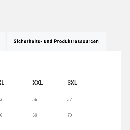
Sicherheits- und Produktressourcen
XL
XXL
3XL
3
56
57
6
68
70