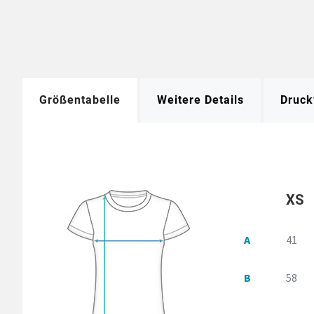
Größentabelle
Weitere Details
Druck
XS
A
41
B
58