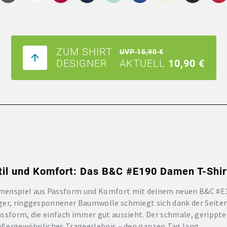
ZUM SHIRT
UVP 15,90 €
DESIGNER
AKTUELL
10,90 €
til und Komfort: Das B&C #E190 Damen T-Shir
menspiel aus Passform und Komfort mit deinem neuen B&C #E1
ger, ringgesponnener Baumwolle schmiegt sich dank der Seiten
ssform, die einfach immer gut aussieht. Der schmale, gerippt
außergewöhnliches Trageerlebnis – den ganzen Tag lang.