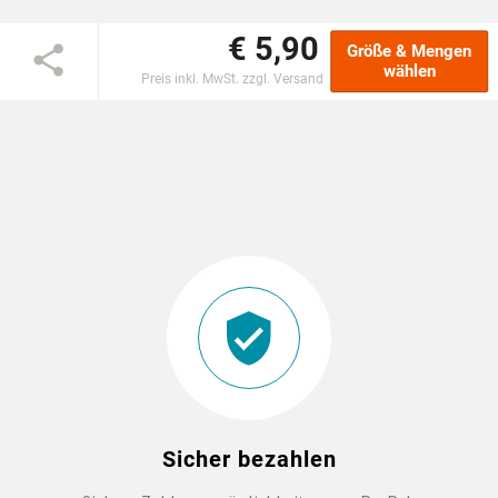
€ 5,90
DTF BOGEN
Größe & Mengen
wählen
Preis inkl. MwSt. zzgl. Versand
PRINT ON DEMAND
TEAMBUILDING
HANDWERK
ZAHNARZTPRAXIS
SOCKEN PERSONALISIEREN
FOTOTASSEN UND MEHR
Sicher bezahlen
GROSSBESTELLUNG