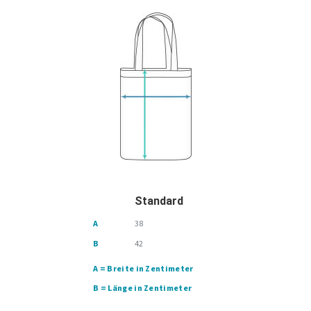
Standard
A
38
B
42
A = Breite in Zentimeter
B = Länge in Zentimeter