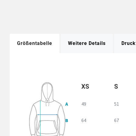
Größentabelle
Weitere Details
Druck
XS
S
A
49
51
B
64
67