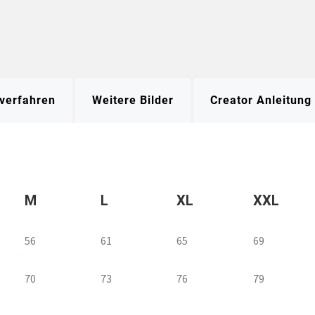
verfahren
Weitere Bilder
Creator Anleitung
M
L
XL
XXL
56
61
65
69
70
73
76
79