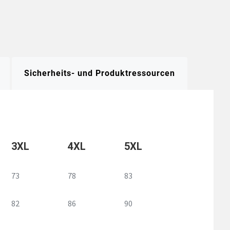
Sicherheits- und Produktressourcen
3XL
4XL
5XL
73
78
83
82
86
90