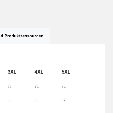
und Produktressourcen
3XL
4XL
5XL
66
72
82
83
85
87