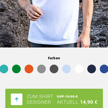
Farben
ZUM SHIRT
UVP 19,90 €
DESIGNER
AKTUELL
14,90 €