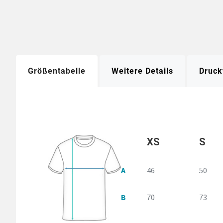
Größentabelle
Weitere Details
Druck
XS
S
A
46
50
B
70
73