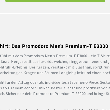
shirt: Das Promodoro Men's Premium-T E3000
efühl mit dem Promodoro Men's Premium-T E3000 – ein T-Shirt,
lässt. Hergestellt aus luxuriös weicher, ringgesponnener un
ohlfühl-Erlebnis. Der Kragen, verstärkt mit Elasthan, sorgt für
arbeitung an Kragen und Säumen Langlebigkeit und einen hoch
Wahl für den Alltag oder als individuelles Statement-Piece. Ges
so zu einem echten Unikat. Bestelle jetzt und profitiere von e
ich. Sichere dir dein Promodoro Premium-T E3000 und bringe St