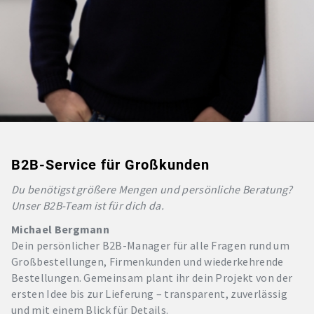
B2B-Service für Großkunden
Du benötigst größere Mengen und persönliche Beratung?
Unser B2B-Team ist für dich da.
Michael Bergmann
Dein persönlicher B2B-Manager für alle Fragen rund um
Großbestellungen, Firmenkunden und wiederkehrende
Bestellungen. Gemeinsam plant ihr dein Projekt von der
ersten Idee bis zur Lieferung – transparent, zuverlässig
und mit einem Blick für Details.