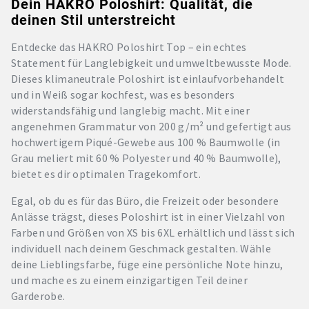
Dein HAKRO Poloshirt: Qualität, die
deinen Stil unterstreicht
Entdecke das HAKRO Poloshirt Top – ein echtes
Statement für Langlebigkeit und umweltbewusste Mode.
Dieses klimaneutrale Poloshirt ist einlaufvorbehandelt
und in Weiß sogar kochfest, was es besonders
widerstandsfähig und langlebig macht. Mit einer
angenehmen Grammatur von 200 g/m² und gefertigt aus
hochwertigem Piqué-Gewebe aus 100 % Baumwolle (in
Grau meliert mit 60 % Polyester und 40 % Baumwolle),
bietet es dir optimalen Tragekomfort.
Egal, ob du es für das Büro, die Freizeit oder besondere
Anlässe trägst, dieses Poloshirt ist in einer Vielzahl von
Farben und Größen von XS bis 6XL erhältlich und lässt sich
individuell nach deinem Geschmack gestalten. Wähle
deine Lieblingsfarbe, füge eine persönliche Note hinzu,
und mache es zu einem einzigartigen Teil deiner
Garderobe.