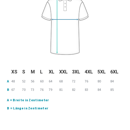
XS
S
M
L
XL
XXL
3XL
4XL
5XL
6XL
A
48
52
56
60
64
68
72
76
80
84
B
67
70
73
76
79
81
82
83
84
85
A = Breite in Zentimeter
B = Länge in Zentimeter