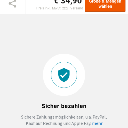
€ 34,90
Größe & Mengen
wählen
Preis inkl. MwSt. zzgl. Versand
DTF BOGEN
PRINT ON DEMAND
TEAMBUILDING
HANDWERK
ZAHNARZTPRAXIS
SOCKEN PERSONALISIEREN
Sicher bezahlen
FOTOTASSEN UND MEHR
Sichere Zahlungsmöglichkeiten, u.a. PayPal,
Kauf auf Rechnung und Apple Pay.
mehr
GROSSBESTELLUNG