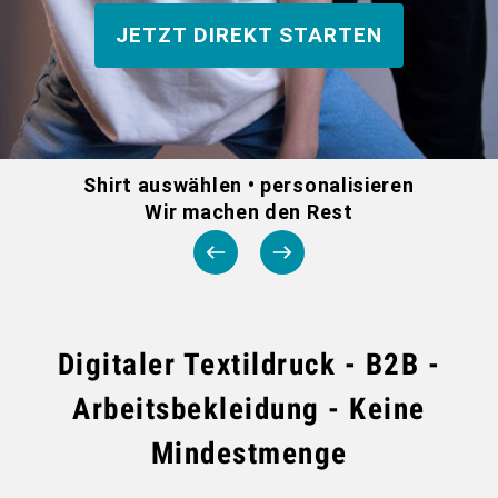
JETZT DIREKT STARTEN
DTF BOGEN
PRINT ON DEMAND
TEAMBUILDING
Shirt auswählen • personalisieren
Wir machen den Rest
HANDWERK
ZAHNARZTPRAXIS
Digitaler Textildruck - B2B -
SOCKEN PERSONALISIEREN
Arbeitsbekleidung - Keine
FOTOTASSEN UND MEHR
Mindestmenge
GROSSBESTELLUNG