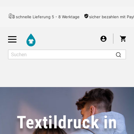
schnelle Lieferung 5 - 8 Werktage
sicher bezahlen mit Pay
War
Herren
Damen
Kinder
T-SHIRTS
Textildruck in
LONGSLEEVES