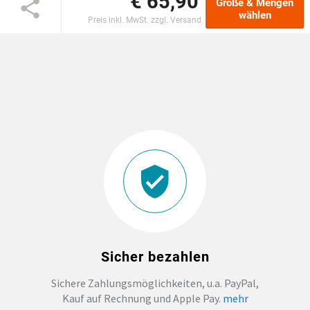
€ 65,90
Größe & Mengen
wählen
Preis inkl. MwSt. zzgl. Versand
DTF BOGEN
PRINT ON DEMAND
TEAMBUILDING
HANDWERK
ZAHNARZTPRAXIS
SOCKEN PERSONALISIEREN
Sicher bezahlen
FOTOTASSEN UND MEHR
Sichere Zahlungsmöglichkeiten, u.a. PayPal,
Kauf auf Rechnung und Apple Pay.
mehr
GROSSBESTELLUNG