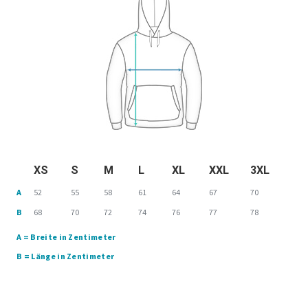
XS
S
M
L
XL
XXL
3XL
A
52
55
58
61
64
67
70
B
68
70
72
74
76
77
78
A = Breite in Zentimeter
B = Länge in Zentimeter