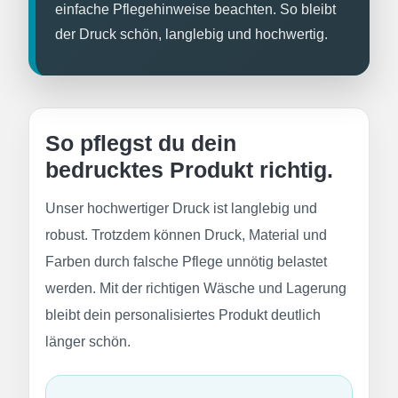
einfache Pflegehinweise beachten. So bleibt
DTF BOGEN
der Druck schön, langlebig und hochwertig.
PRINT ON DEMAND
TEAMBUILDING
So pflegst du dein
bedrucktes Produkt richtig.
HANDWERK
Unser hochwertiger Druck ist langlebig und
robust. Trotzdem können Druck, Material und
ZAHNARZTPRAXIS
Farben durch falsche Pflege unnötig belastet
SOCKEN PERSONALISIEREN
werden. Mit der richtigen Wäsche und Lagerung
bleibt dein personalisiertes Produkt deutlich
FOTOTASSEN UND MEHR
länger schön.
GROSSBESTELLUNG