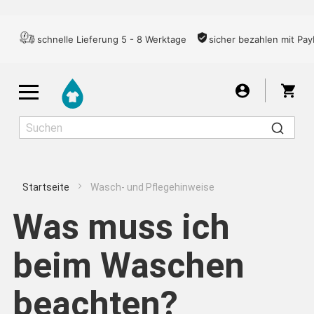
schnelle Lieferung 5 - 8 Werktage
sicher bezahlen mit Pay
War
Startseite
Wasch- und Pflegehinweise
Herren
Damen
Kinder
Was muss ich
beim Waschen
T-SHIRTS
beachten?
LONGSLEEVES