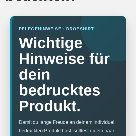
HOODIES & SWEATS
POLOSHIRTS
PFLEGEHINWEISE · DROPSHIRT
Wichtige
JACKEN
Hinweise für
BABYKLEIDUNG
dein
GESCHENKE
bedrucktes
MARKEN
Produkt.
BIO-BAUMWOLLE
Damit du lange Freude an deinem individuell
BADELATSCHEN
bedruckten Produkt hast, solltest du ein paar