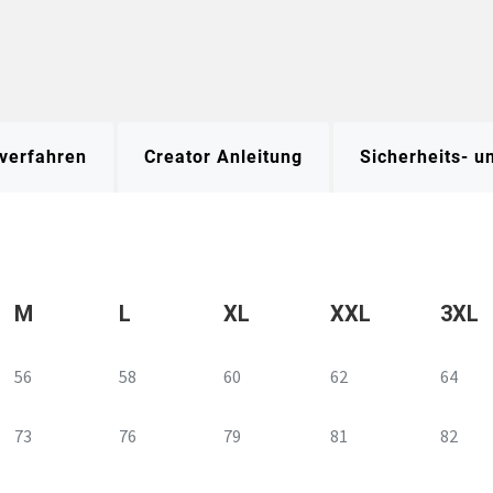
verfahren
Creator Anleitung
Sicherheits- 
M
L
XL
XXL
3XL
56
58
60
62
64
73
76
79
81
82