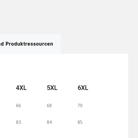
und Produktressourcen
4XL
5XL
6XL
66
68
70
83
84
85