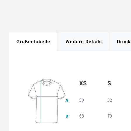
Größentabelle
Weitere Details
Druck
XS
S
A
50
52
B
68
70