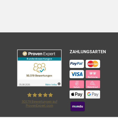
ZAHLUNGSARTEN
50379
Bewertungen auf
ProvenExpert.com
Shirtracer GmbH