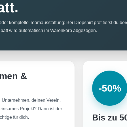
tt.
der komplette Teamausstattung: Bei Dropshirt profitierst du be
abatt wird automatisch im Warenkorb abgezogen.
irmen &
-50%
n Unternehmen, deinen Verein,
einsames Projekt? Dann ist der
Bis zu 5
htige für dich.