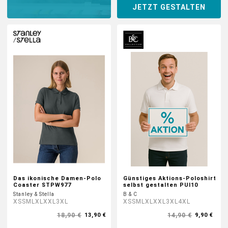
JETZT GESTALTEN
DTF BOGEN
PRINT ON DEMAND
TEAMBUILDING
HANDWERK
ZAHNARZTPRAXIS
SOCKEN PERSONALISIEREN
Das ikonische Damen-Polo
Günstiges Aktions-Poloshirt
Coaster STPW977
selbst gestalten PUI10
FOTOTASSEN UND MEHR
Stanley & Stella
B & C
XS
S
M
L
XL
XXL
3XL
XS
S
M
L
XL
XXL
3XL
4XL
18,90 €
14,90 €
13,90 €
9,90 €
GROSSBESTELLUNG