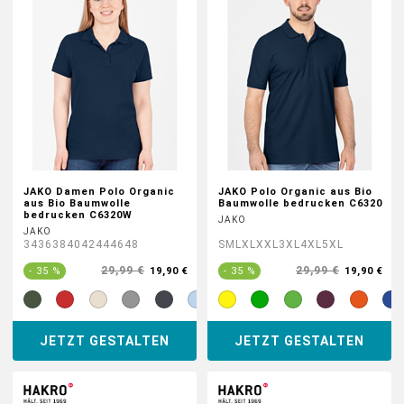
JAKO Damen Polo Organic
JAKO Polo Organic aus Bio
aus Bio Baumwolle
Baumwolle bedrucken C6320
bedrucken C6320W
JAKO
JAKO
34
36
38
40
42
44
46
48
S
M
L
XL
XXL
3XL
4XL
5XL
29,99 €
29,99 €
- 35 %
19,90 €
- 35 %
19,90 €
JETZT GESTALTEN
JETZT GESTALTEN