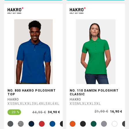
NO. 800 HAKRO POLOSHIRT
NO. 110 DAMEN POLOSHIRT
TOP
CLASSIC
HAKRO
HAKRO
XS
S
M
L
XL
XXL
3XL
4XL
5XL
6XL
XS
S
M
L
XL
XXL
3XL
21,90 €
16,90 €
44,95 €
- 20 %
34,90 €