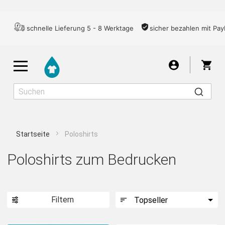
schnelle Lieferung 5 - 8 Werktage
sicher bezahlen mit Pay
War
Startseite
Poloshirts
Herren
Damen
Kinder
Poloshirts zum Bedrucken
T-SHIRTS
Filtern
LONGSLEEVES