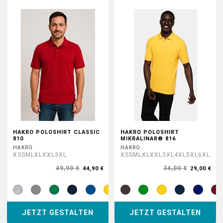
HAKRO POLOSHIRT CLASSIC
HAKRO POLOSHIRT
810
MIKRALINAR® 816
HAKRO
HAKRO
XS
S
M
L
XL
XXL
3XL
XS
S
M
L
XL
XXL
3XL
4XL
5XL
6XL
49,90 €
34,00 €
44,90 €
29,00 €
JETZT GESTALTEN
JETZT GESTALTEN