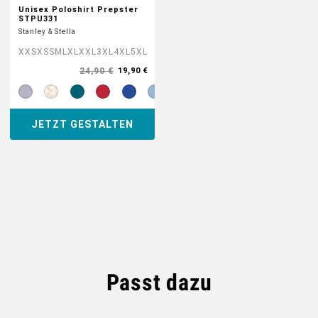
Unisex Poloshirt Prepster
STPU331
Stanley & Stella
XXS
XS
S
M
L
XL
XXL
3XL
4XL
5XL
24,90 €
19,90 €
JETZT GESTALTEN
Passt dazu