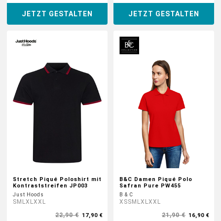
JETZT GESTALTEN
JETZT GESTALTEN
Stretch Piqué Poloshirt mit
B&C Damen Piqué Polo
Kontraststreifen JP003
Safran Pure PW455
Just Hoods
B & C
S
M
L
XL
XXL
XS
S
M
L
XL
XXL
22,90 €
21,90 €
17,90 €
16,90 €