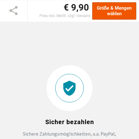
€ 9,90
Größe & Mengen
DTF BOGEN
wählen
Preis inkl. MwSt. zzgl. Versand
PRINT ON DEMAND
TEAMBUILDING
HANDWERK
ZAHNARZTPRAXIS
SOCKEN PERSONALISIEREN
FOTOTASSEN UND MEHR
Sicher bezahlen
Sichere Zahlungsmöglichkeiten, u.a. PayPal,
GROSSBESTELLUNG