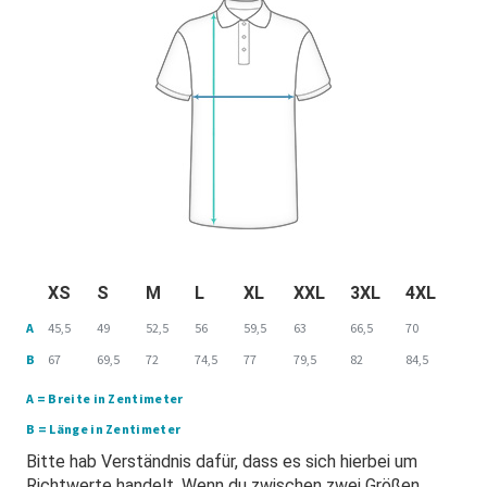
XS
S
M
L
XL
XXL
3XL
4XL
A
45,5
49
52,5
56
59,5
63
66,5
70
B
67
69,5
72
74,5
77
79,5
82
84,5
A = Breite in Zentimeter
B = Länge in Zentimeter
Bitte hab Verständnis dafür, dass es sich hierbei um
Richtwerte handelt. Wenn du zwischen zwei Größen