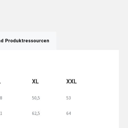
und Produktressourcen
L
XL
XXL
8
50,5
53
1
62,5
64