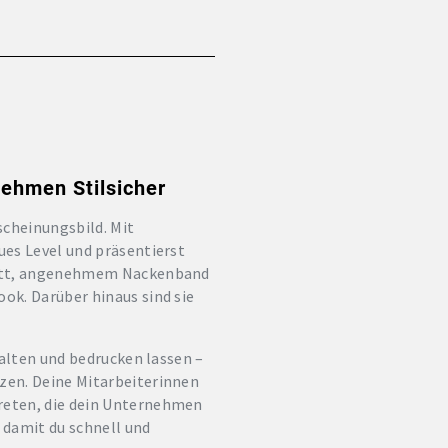
nehmen Stilsicher
scheinungsbild. Mit
ues Level und präsentierst
hnitt, angenehmem Nackenband
ok. Darüber hinaus sind sie
talten und bedrucken lassen –
zen. Deine Mitarbeiterinnen
reten, die dein Unternehmen
, damit du schnell und