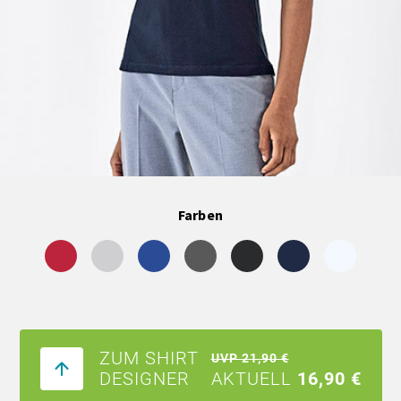
Farben
ZUM SHIRT
UVP 21,90 €
DESIGNER
AKTUELL
16,90 €