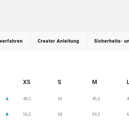
verfahren
Creator Anleitung
Sicherheits- 
XS
S
M
A
40,5
43
45,5
4
B
56,5
58
59,5
6