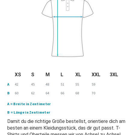
XS
S
M
L
XL
XXL
3XL
A
42
45
48
51
55
59
B
60
62
64
66
68
70
A = Breite in Zentimeter
B = Länge in Zentimeter
Damit du die richtige Größe bestellst, orientiere dich am
besten an einem Kleidungsstück, das dir gut passt. T-
Shirts und Oberteile messen wir von Achsel zu Achsel