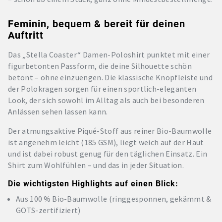
Feminin, bequem & bereit für deinen
Auftritt
Das „Stella Coaster“ Damen-Poloshirt punktet mit einer
figurbetonten Passform, die deine Silhouette schön
betont – ohne einzuengen. Die klassische Knopfleiste und
der Polokragen sorgen für einen sportlich-eleganten
Look, der sich sowohl im Alltag als auch bei besonderen
Anlässen sehen lassen kann.
Der atmungsaktive Piqué-Stoff aus reiner Bio-Baumwolle
ist angenehm leicht (185 GSM), liegt weich auf der Haut
und ist dabei robust genug für den täglichen Einsatz. Ein
Shirt zum Wohlfühlen – und das in jeder Situation.
Die wichtigsten Highlights auf einen Blick:
Aus 100 % Bio-Baumwolle (ringgesponnen, gekämmt &
GOTS-zertifiziert)