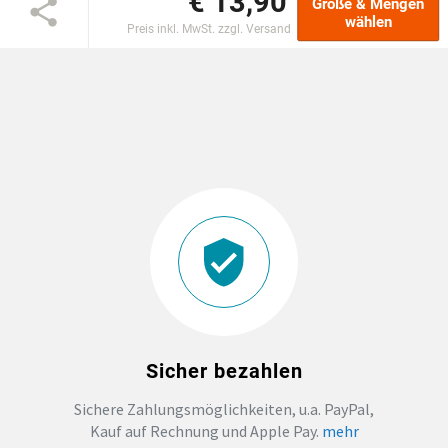
€ 13,90
Größe & Mengen
wählen
Preis inkl. MwSt. zzgl. Versand
DTF BOGEN
PRINT ON DEMAND
TEAMBUILDING
HANDWERK
ZAHNARZTPRAXIS
SOCKEN PERSONALISIEREN
Sicher bezahlen
FOTOTASSEN UND MEHR
Sichere Zahlungsmöglichkeiten, u.a. PayPal,
Kauf auf Rechnung und Apple Pay.
mehr
GROSSBESTELLUNG