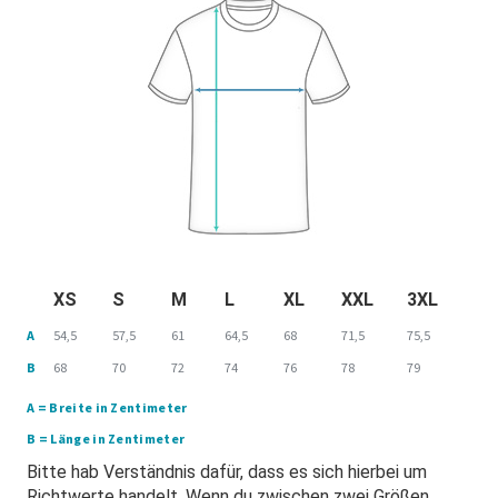
XS
S
M
L
XL
XXL
3XL
A
54,5
57,5
61
64,5
68
71,5
75,5
B
68
70
72
74
76
78
79
A = Breite in Zentimeter
B = Länge in Zentimeter
Bitte hab Verständnis dafür, dass es sich hierbei um
Richtwerte handelt. Wenn du zwischen zwei Größen