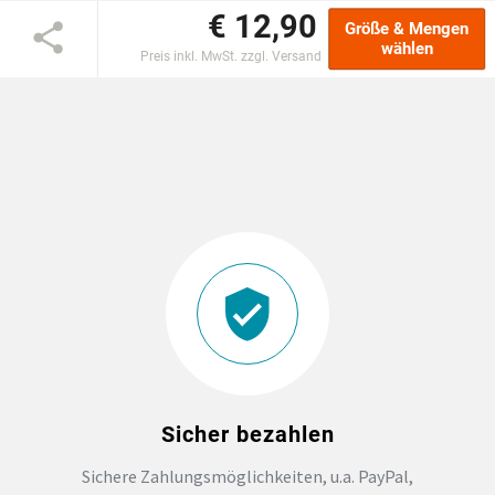
€ 12,90
Größe & Mengen
DTF BOGEN
wählen
Preis inkl. MwSt. zzgl. Versand
PRINT ON DEMAND
TEAMBUILDING
HANDWERK
ZAHNARZTPRAXIS
SOCKEN PERSONALISIEREN
FOTOTASSEN UND MEHR
Sicher bezahlen
Sichere Zahlungsmöglichkeiten, u.a. PayPal,
GROSSBESTELLUNG