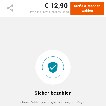
€ 12,90
Größe & Mengen
DTF BOGEN
wählen
Preis inkl. MwSt. zzgl. Versand
PRINT ON DEMAND
TEAMBUILDING
HANDWERK
ZAHNARZTPRAXIS
SOCKEN PERSONALISIEREN
FOTOTASSEN UND MEHR
Sicher bezahlen
Sichere Zahlungsmöglichkeiten, u.a. PayPal,
GROSSBESTELLUNG