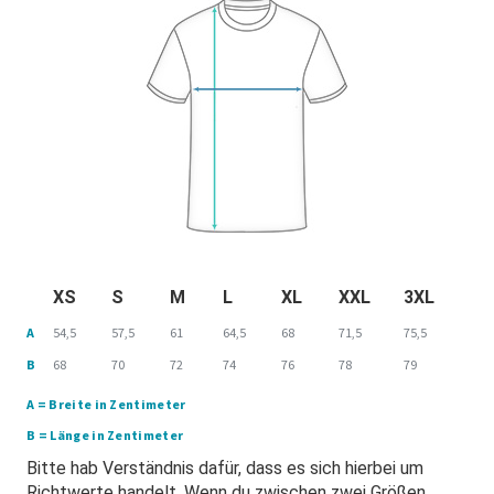
XS
S
M
L
XL
XXL
3XL
A
54,5
57,5
61
64,5
68
71,5
75,5
B
68
70
72
74
76
78
79
A = Breite in Zentimeter
B = Länge in Zentimeter
Bitte hab Verständnis dafür, dass es sich hierbei um
Richtwerte handelt. Wenn du zwischen zwei Größen