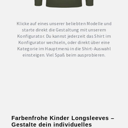
DTF BOGEN
Klicke auf eines unserer beliebten Modelle und
PRINT ON DEMAND
starte direkt die Gestaltung mit unserem
Konfigurator. Du kannst jederzeit das Shirt im
Konfigurator wechseln, oder direkt über eine
TEAMBUILDING
Kategorie im Hauptmenü in die Shirt-Auswahl
einsteigen. Viel Spaß beim ausprobieren.
HANDWERK
ZAHNARZTPRAXIS
SOCKEN PERSONALISIEREN
FOTOTASSEN UND MEHR
Farbenfrohe Kinder Longsleeves –
Gestalte dein individuelles
GROSSBESTELLUNG