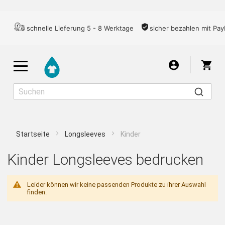
schnelle Lieferung 5 - 8 Werktage
sicher bezahlen mit Pay
War
Startseite
Longsleeves
Kinder
Herren
Damen
Kinder
Kinder Longsleeves bedrucken
T-SHIRTS
Leider können wir keine passenden Produkte zu ihrer Auswahl
finden.
LONGSLEEVES