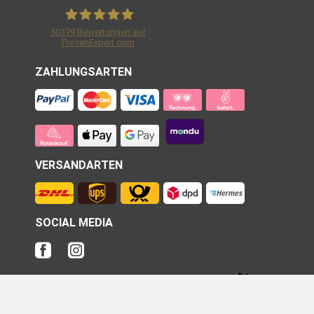
50379
Bewertungen auf
ProvenExpert.com
Shirtracer GmbH
ZAHLUNGSARTEN
VERSANDARTEN
SOCIAL MEDIA
Unsere Produkte werden in
Deutschland
veredelt und nach
Österreich
sowie in die
Schweiz
versendet