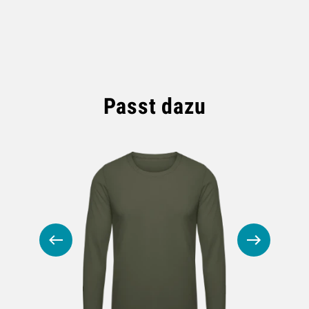
HOODIES & SWEATS
POLOSHIRTS
JACKEN
Passt dazu
BABYKLEIDUNG
GESCHENKE
MARKEN
BIO-BAUMWOLLE
BADELATSCHEN