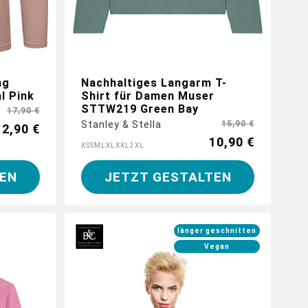
ng
Nachhaltiges Langarm T-
l Pink
Shirt für Damen Muser
STTW219 Green Bay
17,90 €
Stanley & Stella
15,90 €
12,90 €
10,90 €
XS
S
M
L
XL
XXL
3XL
EN
JETZT GESTALTEN
länger geschnitten
Vegan