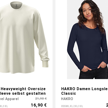
 Heavyweight Oversize
HAKRO Damen Longsle
leeve selbst gestalten
Classic
vel Apparel
21,90 €
HAKRO
16,90 €
XL
3XL
XS
S
M
L
XL
2XL
3XL