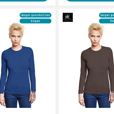
länger geschnitten
länger g
Vegan
Ve
 jetzt dein Longsleeve mit
Gestalte jetzt dein Longs
duellen Logos und Motiven
individuellen Logos und 