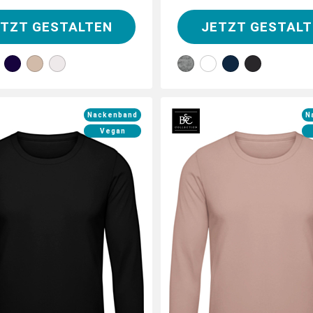
ETZT GESTALTEN
JETZT GESTALT
Nackenband
N
Vegan
 jetzt dein Longsleeve mit
Gestalte jetzt dein Longs
duellen Logos und Motiven
individuellen Logos und 