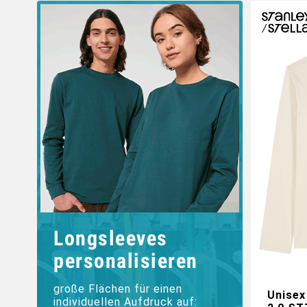
Longsleeves
personalisieren
große Flächen für einen
Unisex
individuellen Aufdruck auf: