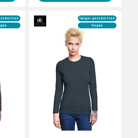
eschnitten
länger geschnitten
gan
Vegan
leeve mit
Gestalte jetzt dein Longsleeve mit
Motiven
individuellen Logos und Motiven