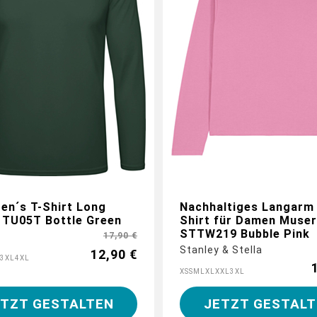
 jetzt dein Longsleeve mit
duellen Logos und Motiven
en´s T-Shirt Long
Nachhaltiges Langarm 
 TU05T Bottle Green
Shirt für Damen Muser
STTW219 Bubble Pink
17,90 €
Stanley & Stella
12,90 €
3XL
4XL
XS
S
M
L
XL
XXL
3XL
ETZT GESTALTEN
JETZT GESTALT