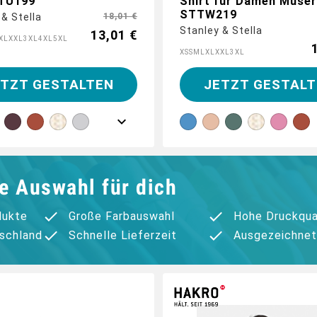
TTU199
Shirt für Damen Muser
STTW219
 & Stella
18,01 €
Stanley & Stella
13,01 €
XL
XXL
3XL
4XL
5XL
XS
S
M
L
XL
XXL
3XL
ETZT GESTALTEN
JETZT GESTALT
e Auswahl für dich
dukte
Große Farbauswahl
Hohe Druckqua
tschland
Schnelle Lieferzeit
Ausgezeichnet