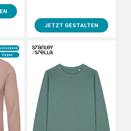
EN
JETZT GESTALTEN
ackenband
Vegan
leeve mit
Motiven