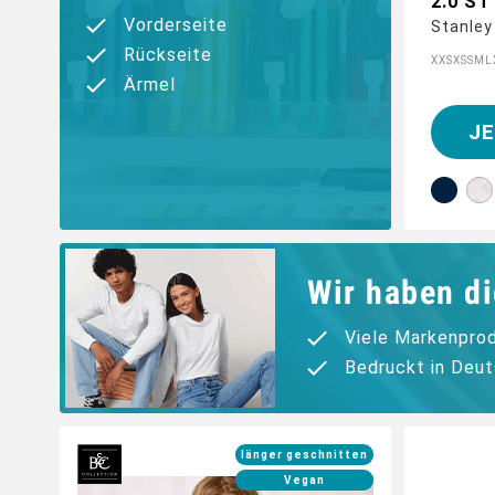
2.0 S
Vorderseite
Stanley
Rückseite
XXS
XS
S
M
L
Ärmel
J
Wir haben di
Viele Markenpro
Bedruckt in Deu
länger geschnitten
Vegan