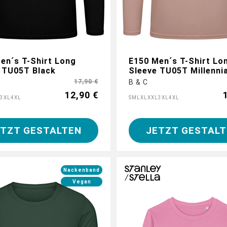
en´s T-Shirt Long
E150 Men´s T-Shirt Lo
 TU05T Black
Sleeve TU05T Millennia
17,90 €
B & C
12,90 €
3XL
4XL
S
M
L
XL
XXL
3XL
4XL
ETZT GESTALTEN
JETZT GESTALT
Nackenband
Vegan