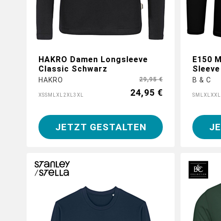
HAKRO Damen Longsleeve
E150 M
Classic Schwarz
Sleeve
HAKRO
29,95 €
B & C
24,95 €
XS
S
M
L
XL
2XL
3XL
S
M
L
XL
XXL
JETZT GESTALTEN
J