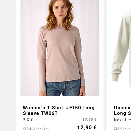
Gestalte jetzt dein Longsleeve mit
individuellen Logos und Motiven
Women´s T-Shirt #E150 Long
Unisex
Sleeve TW06T
Long S
B & C
17,90 €
Next Le
12,90 €
XS
S
M
L
XL
XXL
3XL
XS
S
M
L
XL
X