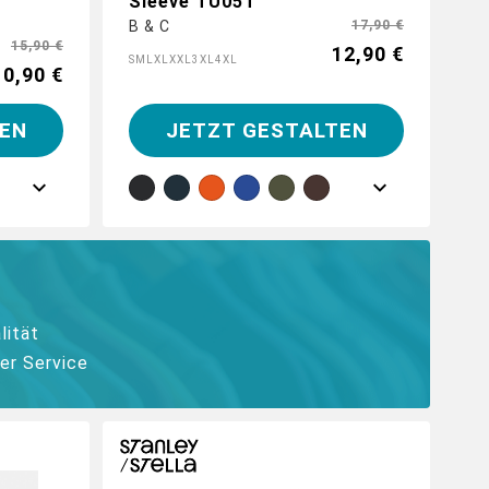
Sleeve TU05T
B & C
17,90 €
15,90 €
12,90 €
S
M
L
XL
XXL
3XL
4XL
10,90 €
EN
JETZT GESTALTEN
lität
er Service