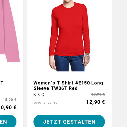
Gestalte jetzt dein Longsleeve mit
individuellen Logos und Motiven
T-
Women´s T-Shirt #E150 Long
Sleeve TW06T Red
B & C
17,90 €
15,90 €
12,90 €
XS
S
M
L
XL
XXL
3XL
10,90 €
EN
JETZT GESTALTEN