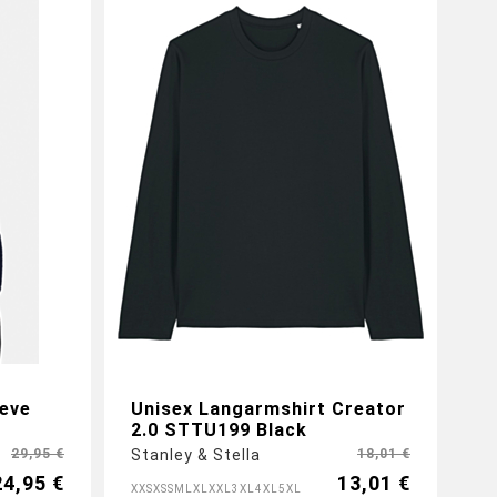
eve
Unisex Langarmshirt Creator
2.0 STTU199 Black
29,95 €
Stanley & Stella
18,01 €
24,95 €
13,01 €
XXS
XS
S
M
L
XL
XXL
3XL
4XL
5XL