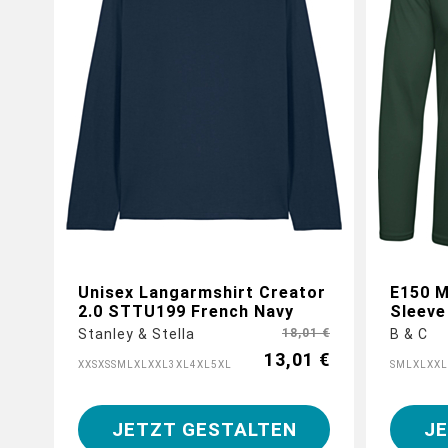
Gestalte
indivi
Unisex Langarmshirt Creator
E150 M
2.0 STTU199 French Navy
Sleeve
Stanley & Stella
18,01 €
B & C
13,01 €
XXS
XS
S
M
L
XL
XXL
3XL
4XL
5XL
S
M
L
XL
XXL
JETZT GESTALTEN
J