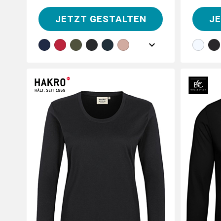
JETZT GESTALTEN
J
Gestalte
indivi