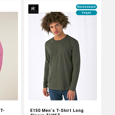
Nackenband
Vegan
Gestalte jetzt dein Longsleeve mit
individuellen Logos und Motiven
T-
E150 Men´s T-Shirt Long