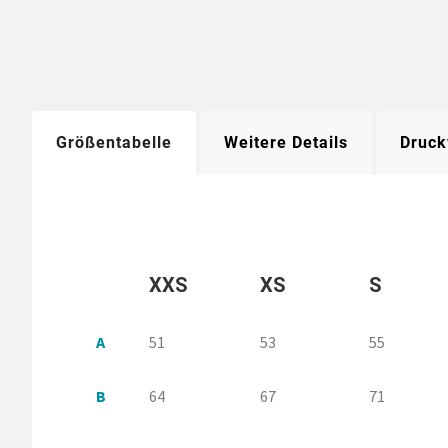
Größentabelle
Weitere Details
Druck
XXS
XS
S
A
51
53
55
B
64
67
71