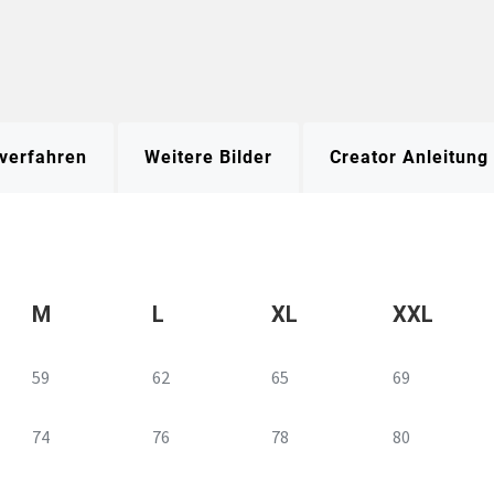
verfahren
Weitere Bilder
Creator Anleitung
M
L
XL
XXL
59
62
65
69
74
76
78
80