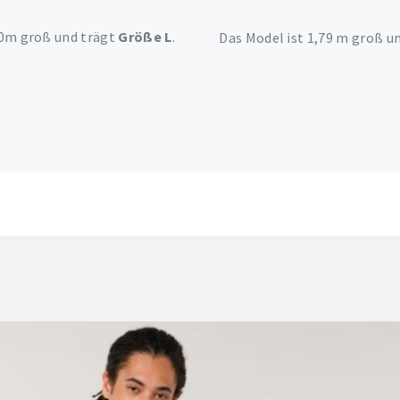
90m groß und trägt
Größe L
.
Das Model ist 1,79 m groß u