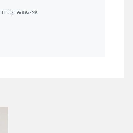
nd trägt
Größe XS
.