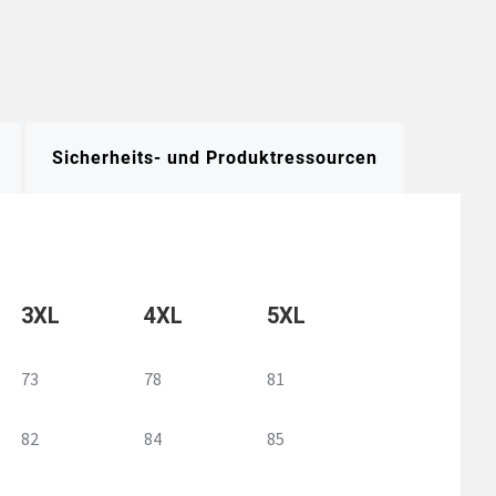
Sicherheits- und Produktressourcen
3XL
4XL
5XL
73
78
81
82
84
85