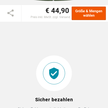
€ 44,90
DTF BOGEN
Größe & Mengen
wählen
Preis inkl. MwSt. zzgl. Versand
PRINT ON DEMAND
TEAMBUILDING
HANDWERK
ZAHNARZTPRAXIS
SOCKEN PERSONALISIEREN
FOTOTASSEN UND MEHR
Sicher bezahlen
GROSSBESTELLUNG