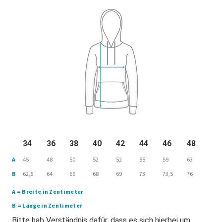
34
36
38
40
42
44
46
48
A
45
48
50
52
52
55
59
63
B
62,5
64
66
68
69
73
73,5
76
A = Breite in Zentimeter
B = Länge in Zentimeter
Bitte hab Verständnis dafür, dass es sich hierbei um