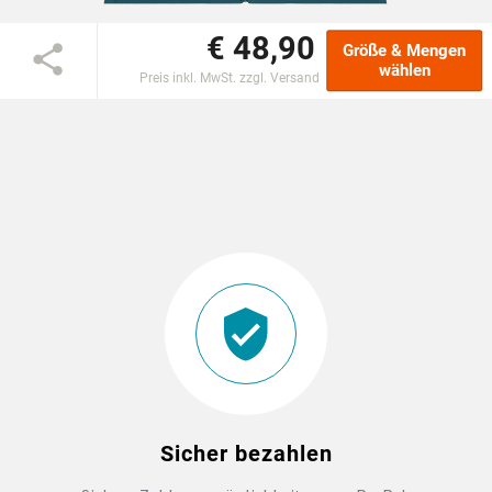
€ 48,90
DTF BOGEN
Größe & Mengen
wählen
Preis inkl. MwSt. zzgl. Versand
PRINT ON DEMAND
TEAMBUILDING
HANDWERK
ZAHNARZTPRAXIS
SOCKEN PERSONALISIEREN
FOTOTASSEN UND MEHR
Sicher bezahlen
GROSSBESTELLUNG