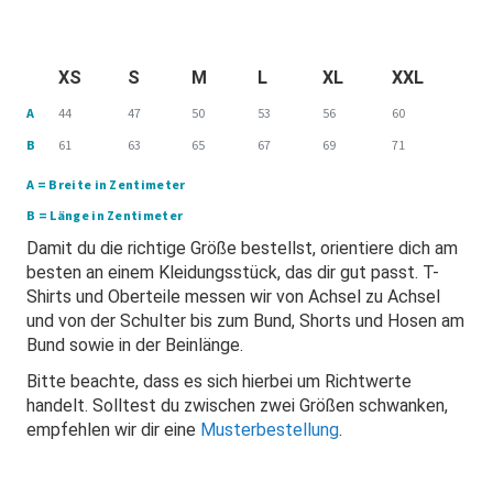
XS
S
M
L
XL
XXL
A
44
47
50
53
56
60
B
61
63
65
67
69
71
A = Breite in Zentimeter
B = Länge in Zentimeter
Damit du die richtige Größe bestellst, orientiere dich am
besten an einem Kleidungsstück, das dir gut passt. T-
Shirts und Oberteile messen wir von Achsel zu Achsel
und von der Schulter bis zum Bund, Shorts und Hosen am
Bund sowie in der Beinlänge.
Bitte beachte, dass es sich hierbei um Richtwerte
handelt. Solltest du zwischen zwei Größen schwanken,
empfehlen wir dir eine
Musterbestellung
.