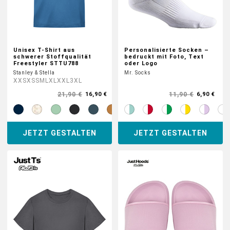
Unisex T-Shirt aus
Personalisierte Socken –
schwerer Stoffqualität
bedruckt mit Foto, Text
Freestyler STTU788
oder Logo
Stanley & Stella
Mr. Socks
XXS
XS
S
M
L
XL
XXL
3XL
21,90 €
11,90 €
16,90 €
6,90 €
JETZT GESTALTEN
JETZT GESTALTEN