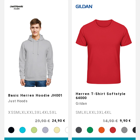
HOODIES & SWEATS
POLOSHIRTS
JACKEN
BABYKLEIDUNG
GESCHENKE
Herren T-Shirt Softstyle
Basic Herren Hoodie JH001
MARKEN
64000
Just Hoods
Gildan
XS
S
M
L
XL
XXL
3XL
4XL
5XL
S
M
L
XL
XXL
3XL
4XL
BIO-BAUMWOLLE
29,90 €
14,90 €
24,90 €
9,90 €
BADELATSCHEN