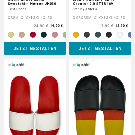
Sweatshirt Herren JH030
Creator 2.0 STTU169
Just Hoods
Stanley & Stella
XS
S
M
L
XL
XXL
3XL
4XL
5XL
XXS
XS
S
M
L
XL
XXL
3XL
4XL
5XL
24,90 €
17,90 €
19,90 €
12,90 €
JETZT GESTALTEN
JETZT GESTALTEN