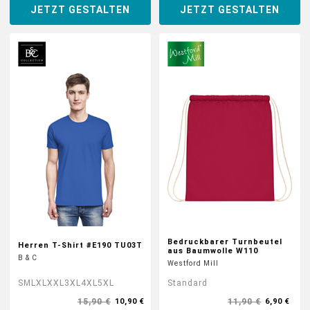
JETZT GESTALTEN
JETZT GESTALTEN
DTF BOGEN
PRINT ON DEMAND
TEAMBUILDING
HANDWERK
ZAHNARZTPRAXIS
SOCKEN PERSONALISIEREN
Bedruckbarer Turnbeutel
Herren T-Shirt #E190 TU03T
aus Baumwolle W110
B & C
FOTOTASSEN UND MEHR
Westford Mill
S
M
L
XL
XXL
3XL
4XL
5XL
Standard
GROSSBESTELLUNG
15,90 €
11,90 €
10,90 €
6,90 €