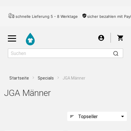
schnelle Lieferung 5 - 8 Werktage
sicher bezahlen mit Pay
War
Startseite
Specials
JGA Männer
Herren
Damen
Kinder
JGA Männer
T-SHIRTS
LONGSLEEVES