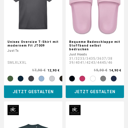
Unisex Oversize T-Shirt mit
Bequeme Badeschlappe mit
modernem Fit JT009
Stoffband selbst
bedrucken
Just Ts
Just Hoods
31/32
33/34
35/36
37/38
S
M
L
XL
XXL
39/40
41/42
43/44
45/46
17,90 €
19,90 €
12,90 €
14,90 €
JETZT GESTALTEN
JETZT GESTALTEN