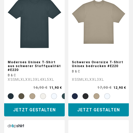
Modernes Unisex T-Shirt
Schweres Oversize T-Shirt
aus schwerer Stoffqualität
Unisex bedrucken #E220
#E220
B & C
B & C
XS
S
M
L
XL
XXL
3XL
4XL
5XL
XS
S
M
L
XL
XXL
3XL
16,90 €
17,90 €
11,90 €
12,90 €
JETZT GESTALTEN
JETZT GESTALTEN