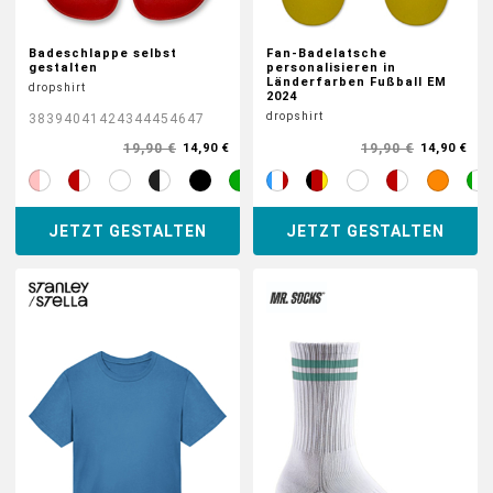
Badeschlappe selbst
Fan-Badelatsche
gestalten
personalisieren in
Länderfarben Fußball EM
dropshirt
2024
dropshirt
38
39
40
41
42
43
44
45
46
47
19,90 €
19,90 €
14,90 €
14,90 €
JETZT GESTALTEN
JETZT GESTALTEN