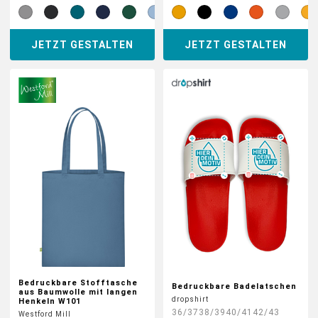
JETZT GESTALTEN
JETZT GESTALTEN
Bedruckbare Stofftasche
Bedruckbare Badelatschen
aus Baumwolle mit langen
dropshirt
Henkeln W101
36/37
38/39
40/41
42/43
Westford Mill