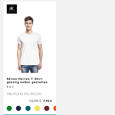
Aktion Herren T-Shirt
günstig selbst gestalten
B & C
S
M
L
XL
XXL
3XL
4XL
5XL
12,90 €
7,90 €