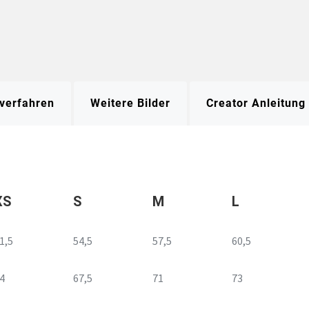
verfahren
Weitere Bilder
Creator Anleitung
XS
S
M
L
1,5
54,5
57,5
60,5
4
67,5
71
73