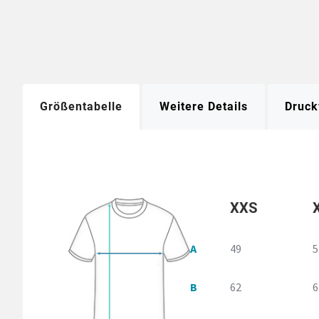
Größentabelle
Weitere Details
Druck
XXS
A
49
5
B
62
6