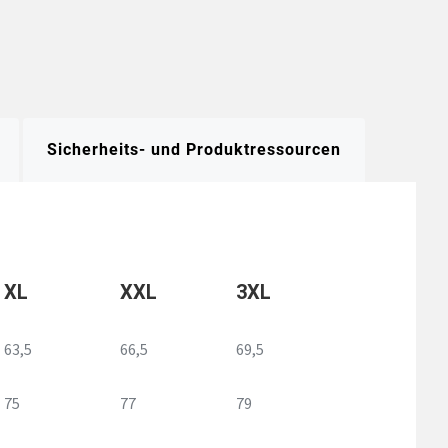
Sicherheits- und Produktressourcen
XL
XXL
3XL
63,5
66,5
69,5
75
77
79