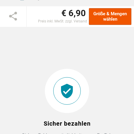
€ 6,90
DTF BOGEN
Größe & Mengen
wählen
Preis inkl. MwSt. zzgl. Versand
PRINT ON DEMAND
TEAMBUILDING
HANDWERK
ZAHNARZTPRAXIS
SOCKEN PERSONALISIEREN
FOTOTASSEN UND MEHR
Sicher bezahlen
GROSSBESTELLUNG