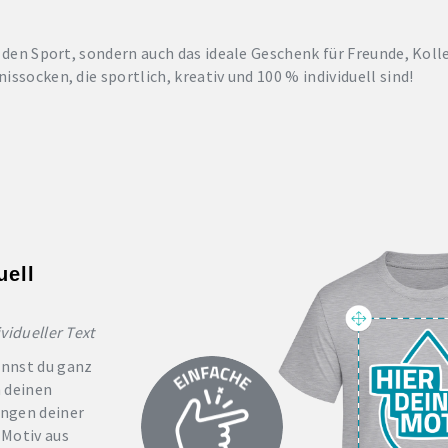
ür den Sport, sondern auch das ideale Geschenk für Freunde, Kol
issocken, die sportlich, kreativ und 100 % individuell sind!
uell
vidueller Text
annst du ganz
h deinen
ngen deiner
 Motiv aus