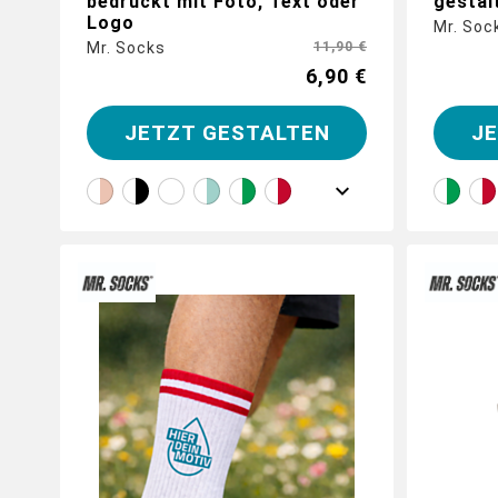
bedruckt mit Foto, Text oder
gestal
Logo
Mr. Soc
Mr. Socks
11,90 €
6,90 €
JETZT GESTALTEN
J