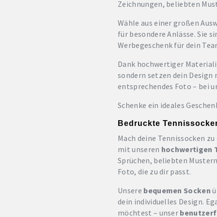
Zeichnungen, beliebten Must
Wähle aus einer großen Aus
für besondere Anlässe. Sie si
Werbegeschenk für dein Tea
Dank hochwertiger Materiali
sondern setzen dein Design
entsprechendes Foto – bei u
Schenke ein ideales Geschenk
Bedruckte Tennissocken 
Mach deine Tennissocken zu 
mit unseren
hochwertigen 
Sprüchen, beliebten Mustern
Foto, die zu dir passt.
Unsere
bequemen Socken
ü
dein individuelles Design. 
möchtest – unser
benutzerf