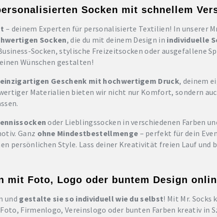
personalisierten Socken mit schnellem Vers
at
– deinem Experten für personalisierte Textilien! In unserer M
chwertigen Socken
, die du mit deinem Design in
individuelle 
Business-Socken, stylische Freizeitsocken oder ausgefallene Sp
deinen Wünschen gestalten!
einzigartigen Geschenk mit hochwertigem Druck
, deinem e
ertiger Materialien bieten wir nicht nur Komfort, sondern auc
assen.
 Tennissocken
oder Lieblingssocken in verschiedenen Farben und
otiv. Ganz
ohne Mindestbestellmenge
– perfekt für dein Even
n persönlichen Style. Lass deiner Kreativität freien Lauf und b
 mit Foto, Logo oder buntem Design onlin
n und
gestalte sie so individuell wie du selbst
! Mit Mr. Socks
Foto, Firmenlogo, Vereinslogo oder bunten Farben kreativ in 