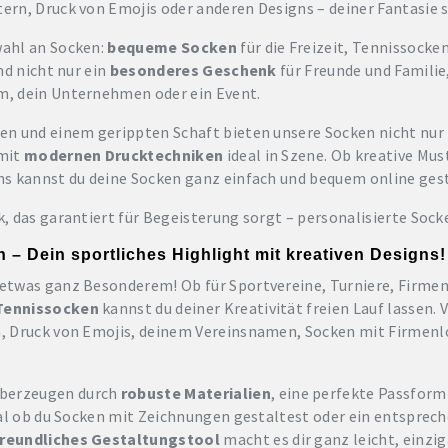
ern, Druck von Emojis oder anderen Designs – deiner Fantasie 
wahl an Socken:
bequeme Socken
für die Freizeit, Tennissocke
nd nicht nur ein
besonderes Geschenk
für Freunde und Familie
m, dein Unternehmen oder ein Event.
en und einem gerippten Schaft bieten unsere Socken nicht nur
 mit
modernen Drucktechniken
ideal in Szene. Ob kreative Mus
ns kannst du deine Socken ganz einfach und bequem online gest
, das garantiert für Begeisterung sorgt – personalisierte Sock
– Dein sportliches Highlight mit kreativen Designs!
etwas ganz Besonderem! Ob für Sportvereine, Turniere, Firmenl
Tennissocken
kannst du deiner Kreativität freien Lauf lassen. V
, Druck von Emojis, deinem Vereinsnamen, Socken mit Firmenlo
berzeugen durch
robuste Materialien
, eine perfekte Passform
Egal ob du Socken mit Zeichnungen gestaltest oder ein entsprec
reundliches Gestaltungstool
macht es dir ganz leicht, einzi