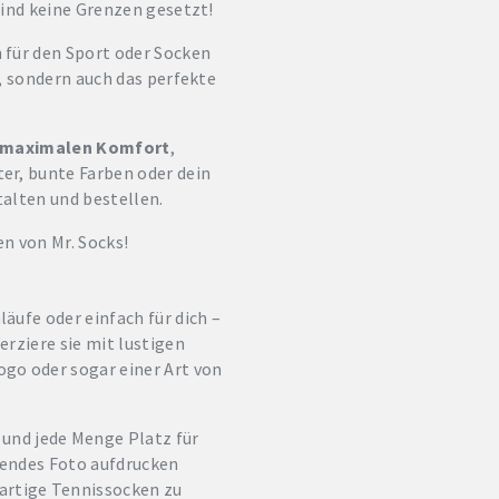
sind keine Grenzen gesetzt!
n für den Sport oder Socken
, sondern auch das perfekte
maximalen Komfort
,
ter, bunte Farben oder dein
alten und bestellen.
en von Mr. Socks!
äufe oder einfach für dich –
erziere sie mit lustigen
go oder sogar einer Art von
 und jede Menge Platz für
hendes Foto aufdrucken
gartige Tennissocken zu