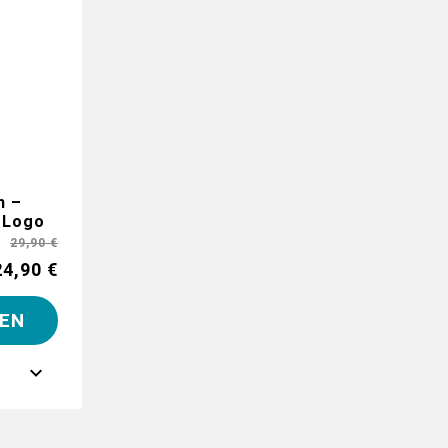
n –
r Logo
29,90 €
24,90 €
EN