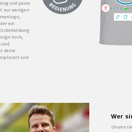
log und passe
it nur wenigen
irmenlogo,
der ein
beitsbekleidung
esign hoch,
n und
st deine
ompliziert und
Wer si
Unsere la