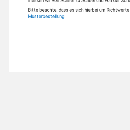
messen wir von Achsel zu Achsel und von der Schu
Bitte beachte, dass es sich hierbei um Richtwerte
Musterbestellung
.