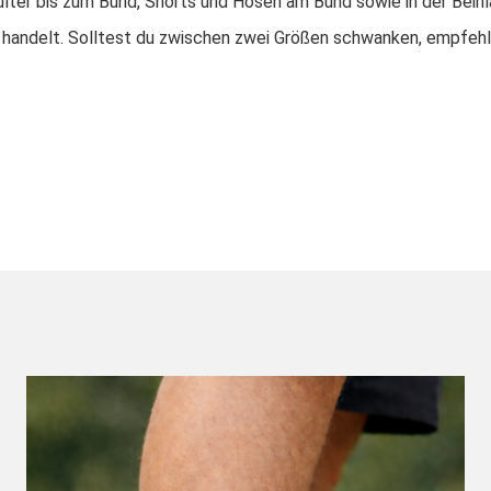
lter bis zum Bund, Shorts und Hosen am Bund sowie in der Beinl
 handelt. Solltest du zwischen zwei Größen schwanken, empfehle