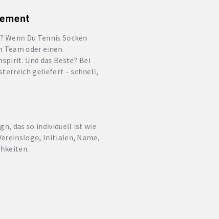
tement
en? Wenn Du Tennis Socken
in Team oder einen
spirit. Und das Beste? Bei
erreich geliefert – schnell,
, das so individuell ist wie
Vereinslogo, Initialen, Name,
chkeiten.