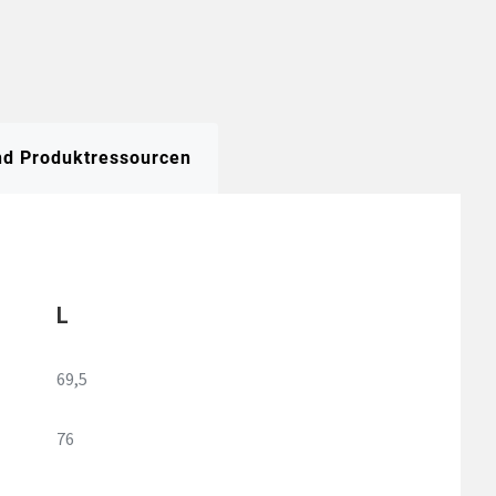
und Produktressourcen
L
69,5
76