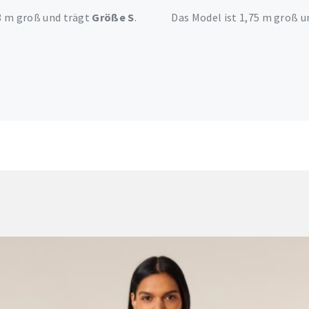
73 m groß und trägt
Größe S
.
Das Model ist 1,75 m groß u