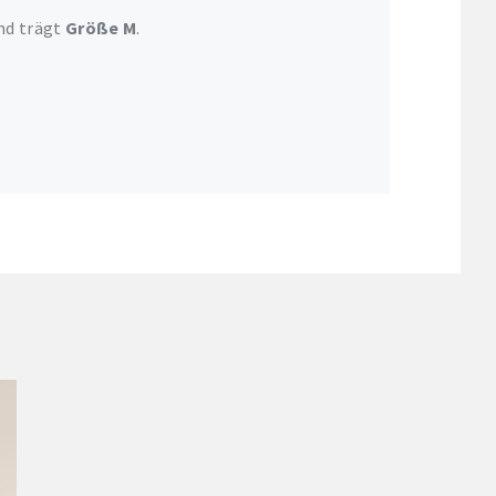
nd trägt
Größe M
.