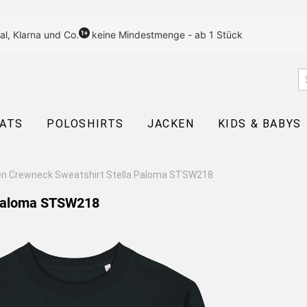
al, Klarna und Co.
keine Mindestmenge - ab 1 Stück
EATS
POLOSHIRTS
JACKEN
KIDS & BABYS
n Crewneck Sweatshirt Stella Paloma STSW218
 Paloma STSW218