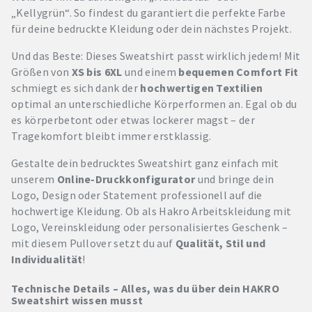
„Kellygrün“. So findest du garantiert die perfekte Farbe
für deine bedruckte Kleidung oder dein nächstes Projekt.
Und das Beste: Dieses Sweatshirt passt wirklich jedem! Mit
Größen von
XS bis 6XL
und einem
bequemen Comfort Fit
schmiegt es sich dank der
hochwertigen Textilien
optimal an unterschiedliche Körperformen an. Egal ob du
es körperbetont oder etwas lockerer magst – der
Tragekomfort bleibt immer erstklassig.
Gestalte dein bedrucktes Sweatshirt ganz einfach mit
unserem
Online-Druckkonfigurator
und bringe dein
Logo, Design oder Statement professionell auf die
hochwertige Kleidung. Ob als Hakro Arbeitskleidung mit
Logo, Vereinskleidung oder personalisiertes Geschenk –
mit diesem Pullover setzt du auf
Qualität, Stil und
Individualität
!
Technische Details – Alles, was du über dein HAKRO
Sweatshirt wissen musst