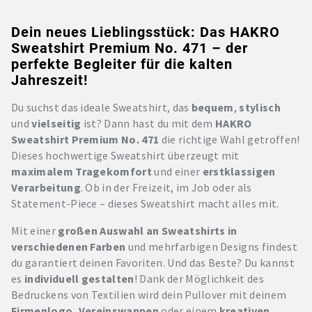
Dein neues Lieblingsstück: Das HAKRO
Sweatshirt Premium No. 471 – der
perfekte Begleiter für die kalten
Jahreszeit!
Du suchst das ideale Sweatshirt, das
bequem
,
stylisch
und
vielseitig
ist? Dann hast du mit dem
HAKRO
Sweatshirt Premium No. 471
die richtige Wahl getroffen!
Dieses hochwertige Sweatshirt überzeugt mit
maximalem Tragekomfort
und einer
erstklassigen
Verarbeitung
. Ob in der Freizeit, im Job oder als
Statement-Piece – dieses Sweatshirt macht alles mit.
Mit einer
großen Auswahl an Sweatshirts in
verschiedenen Farben
und mehrfarbigen Designs findest
du garantiert deinen Favoriten. Und das Beste? Du kannst
es
individuell gestalten
! Dank der Möglichkeit des
Bedruckens von Textilien wird dein Pullover mit deinem
Firmenlogo, Vereinswappen
oder einem
kreativen