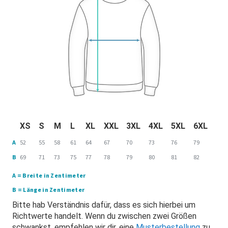
XS
S
M
L
XL
XXL
3XL
4XL
5XL
6XL
A
52
55
58
61
64
67
70
73
76
79
B
69
71
73
75
77
78
79
80
81
82
A = Breite in Zentimeter
B = Länge in Zentimeter
Bitte hab Verständnis dafür, dass es sich hierbei um
Richtwerte handelt. Wenn du zwischen zwei Größen
schwankst, empfehlen wir dir, eine
Musterbestellung
zu