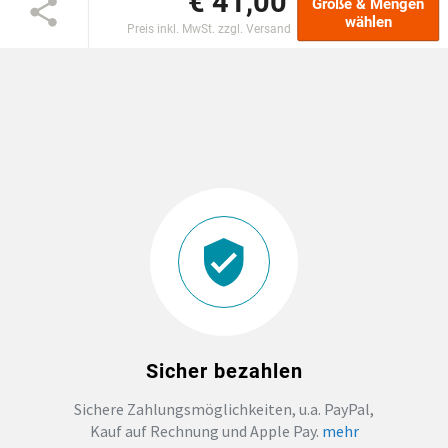
€ 41,00
Größe & Mengen
wählen
Preis inkl. MwSt. zzgl. Versand
DTF BOGEN
PRINT ON DEMAND
TEAMBUILDING
HANDWERK
ZAHNARZTPRAXIS
SOCKEN PERSONALISIEREN
Sicher bezahlen
FOTOTASSEN UND MEHR
Sichere Zahlungsmöglichkeiten, u.a. PayPal,
Kauf auf Rechnung und Apple Pay.
mehr
GROSSBESTELLUNG