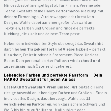
Mindestbestellmenge! Egal ob für Firmen, Vereine oder
Teams: Gestalte deine Hakro Performance-Kleidung mit
deinem Firmenlogo, Vereinswappen oder kreativen
Designs. Wähle dabei aus einer großen Auswahl an
Textilien, Farben und Größen und finde die perfekte
Kleidung, die zu dir und deinem Team passt.
Neben dem individuellen Style überzeugt das Sweatshirt
durch
hohen Tragekomfort und Vielseitigkeit
– perfekt
für Arbeit, Freizeit oder als Statement-Piece. Und das
Beste: Dein personalisierter Pullover wird
schnell und
zuverlässig
nach Österreich geliefert.
Lebendige Farben und perfekte Passform – Dein
HAKRO Sweatshirt für jeden Anlass
Das
HAKRO Sweatshirt Premium No. 471
bietet dir eine
riesige Auswahl an lebendigen Farben und Größen – für ein
individuelles Design, das überzeugt. Wähle aus
18
verschiedenen Farbtönen
, von klassischem Schwarz und
Weiß bis hin zu auffälligem „Malibublau“ oder