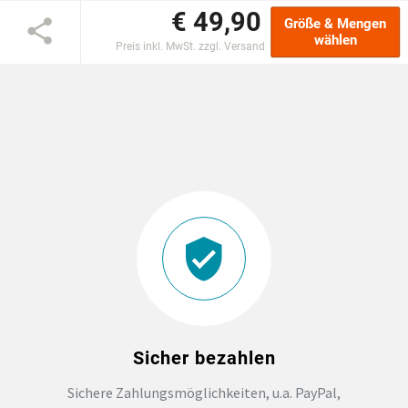
€ 49,90
Größe & Mengen
DTF BOGEN
wählen
Preis inkl. MwSt. zzgl. Versand
PRINT ON DEMAND
TEAMBUILDING
HANDWERK
ZAHNARZTPRAXIS
SOCKEN PERSONALISIEREN
FOTOTASSEN UND MEHR
Sicher bezahlen
Sichere Zahlungsmöglichkeiten, u.a. PayPal,
GROSSBESTELLUNG