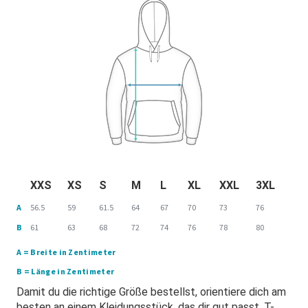
XXS
XS
S
M
L
XL
XXL
3XL
A
56.5
59
61.5
64
67
70
73
76
B
61
63
68
72
74
76
78
80
A = Breite in Zentimeter
B = Länge in Zentimeter
Damit du die richtige Größe bestellst, orientiere dich am
besten an einem Kleidungsstück, das dir gut passt. T-