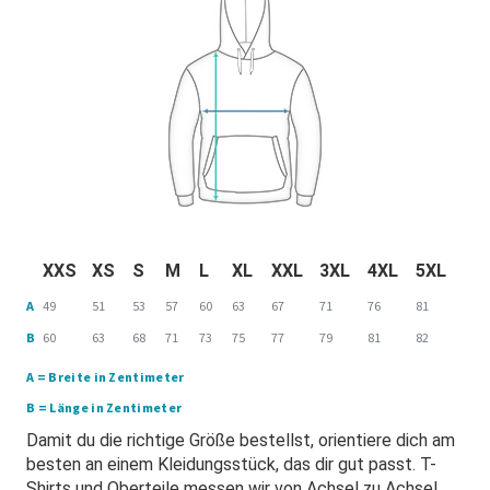
XXS
XS
S
M
L
XL
XXL
3XL
4XL
5XL
A
49
51
53
57
60
63
67
71
76
81
B
60
63
68
71
73
75
77
79
81
82
A = Breite in Zentimeter
B = Länge in Zentimeter
Damit du die richtige Größe bestellst, orientiere dich am
besten an einem Kleidungsstück, das dir gut passt. T-
Shirts und Oberteile messen wir von Achsel zu Achsel