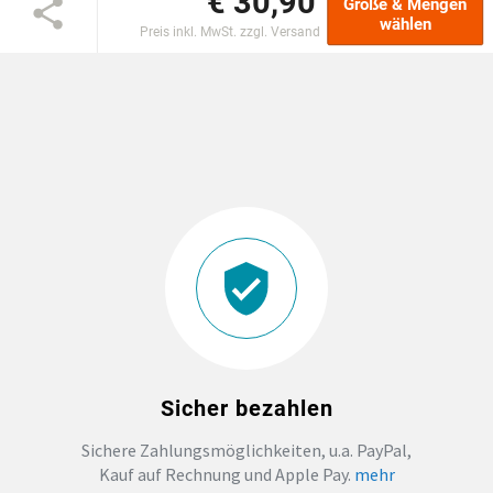
€ 30,90
Größe & Mengen
wählen
Preis inkl. MwSt. zzgl. Versand
DTF BOGEN
PRINT ON DEMAND
TEAMBUILDING
HANDWERK
ZAHNARZTPRAXIS
SOCKEN PERSONALISIEREN
Sicher bezahlen
FOTOTASSEN UND MEHR
Sichere Zahlungsmöglichkeiten, u.a. PayPal,
Kauf auf Rechnung und Apple Pay.
mehr
GROSSBESTELLUNG