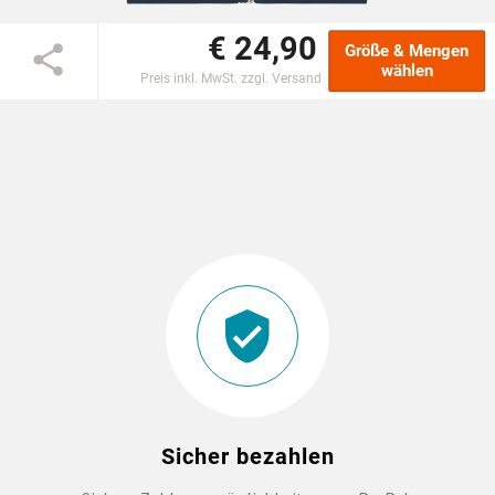
€ 24,90
DTF BOGEN
Größe & Mengen
wählen
Preis inkl. MwSt. zzgl. Versand
PRINT ON DEMAND
TEAMBUILDING
HANDWERK
ZAHNARZTPRAXIS
SOCKEN PERSONALISIEREN
FOTOTASSEN UND MEHR
Sicher bezahlen
GROSSBESTELLUNG