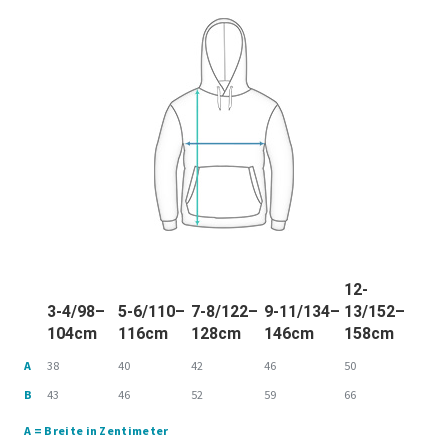
12-
3-4/98–
5-6/110–
7-8/122–
9-11/134–
13/152–
104cm
116cm
128cm
146cm
158cm
A
38
40
42
46
50
B
43
46
52
59
66
A = Breite in Zentimeter