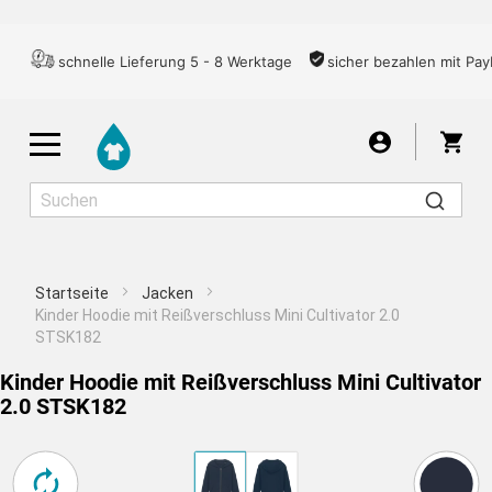
schnelle Lieferung 5 - 8 Werktage
sicher bezahlen mit Pay
War
Startseite
Jacken
Herren
Damen
Kinder
Kinder Hoodie mit Reißverschluss Mini Cultivator 2.0
STSK182
Kinder Hoodie mit Reißverschluss Mini Cultivator
T-SHIRTS
2.0 STSK182
ZENTRIERT
Für ein gutes Druckergebnis empfehlen wir Ihnen,
Ich nehme das Risiko in Kauf
LONGSLEEVES
Motiv wählen
Übernehmen
das Bild aufgrund der zu geringen Auflösung nicht
Wähle aus über 7000 Motiven