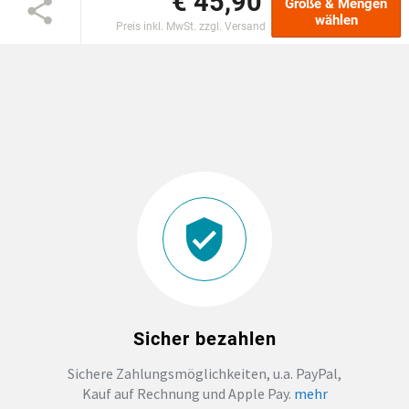
€ 45,90
Größe & Mengen
wählen
Preis inkl. MwSt. zzgl. Versand
DTF BOGEN
PRINT ON DEMAND
TEAMBUILDING
HANDWERK
ZAHNARZTPRAXIS
SOCKEN PERSONALISIEREN
Sicher bezahlen
FOTOTASSEN UND MEHR
Sichere Zahlungsmöglichkeiten, u.a. PayPal,
Kauf auf Rechnung und Apple Pay.
mehr
GROSSBESTELLUNG