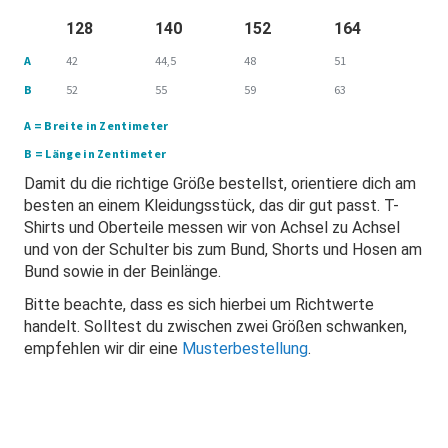
128
140
152
164
A
42
44,5
48
51
B
52
55
59
63
A = Breite in Zentimeter
B = Länge in Zentimeter
Damit du die richtige Größe bestellst, orientiere dich am
besten an einem Kleidungsstück, das dir gut passt. T-
Shirts und Oberteile messen wir von Achsel zu Achsel
und von der Schulter bis zum Bund, Shorts und Hosen am
Bund sowie in der Beinlänge.
Bitte beachte, dass es sich hierbei um Richtwerte
handelt. Solltest du zwischen zwei Größen schwanken,
empfehlen wir dir eine
Musterbestellung
.