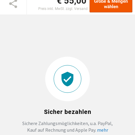
€ 55,00
Größe & Mengen
wählen
Preis inkl. MwSt. zzgl. Versand
DTF BOGEN
PRINT ON DEMAND
TEAMBUILDING
HANDWERK
ZAHNARZTPRAXIS
SOCKEN PERSONALISIEREN
Sicher bezahlen
FOTOTASSEN UND MEHR
Sichere Zahlungsmöglichkeiten, u.a. PayPal,
Kauf auf Rechnung und Apple Pay.
mehr
GROSSBESTELLUNG