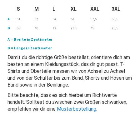
S
M
L
XL
XXL
3XL
A
51
52
54
57
57,5
60,5
B
68
70
72
73,5
75
76,5
A = Breite in Zentimeter
B = Länge in Zentimeter
Damit du die richtige Größe bestellst, orientiere dich am
besten an einem Kleidungsstück, das dir gut passt. T-
Shirts und Oberteile messen wir von Achsel zu Achsel
und von der Schulter bis zum Bund, Shorts und Hosen am
Bund sowie in der Beinlänge.
Bitte beachte, dass es sich hierbei um Richtwerte
handelt. Solltest du zwischen zwei Größen schwanken,
empfehlen wir dir eine
Musterbestellung
.