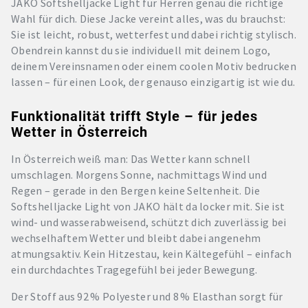
JAKO Softshelljacke Light für Herren genau die richtige
Wahl für dich. Diese Jacke vereint alles, was du brauchst:
Sie ist leicht, robust, wetterfest und dabei richtig stylisch.
Obendrein kannst du sie individuell mit deinem Logo,
deinem Vereinsnamen oder einem coolen Motiv bedrucken
lassen – für einen Look, der genauso einzigartig ist wie du.
Funktionalität trifft Style – für jedes
Wetter in Österreich
In Österreich weiß man: Das Wetter kann schnell
umschlagen. Morgens Sonne, nachmittags Wind und
Regen – gerade in den Bergen keine Seltenheit. Die
Softshelljacke Light von JAKO hält da locker mit. Sie ist
wind- und wasserabweisend, schützt dich zuverlässig bei
wechselhaftem Wetter und bleibt dabei angenehm
atmungsaktiv. Kein Hitzestau, kein Kältegefühl – einfach
ein durchdachtes Tragegefühl bei jeder Bewegung.
Der Stoff aus 92 % Polyester und 8 % Elasthan sorgt für