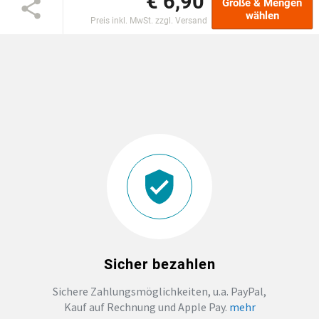
€ 6,90
Größe & Mengen
wählen
Preis inkl. MwSt. zzgl. Versand
DTF BOGEN
PRINT ON DEMAND
TEAMBUILDING
HANDWERK
ZAHNARZTPRAXIS
SOCKEN PERSONALISIEREN
Sicher bezahlen
FOTOTASSEN UND MEHR
Sichere Zahlungsmöglichkeiten, u.a. PayPal,
Kauf auf Rechnung und Apple Pay.
mehr
GROSSBESTELLUNG