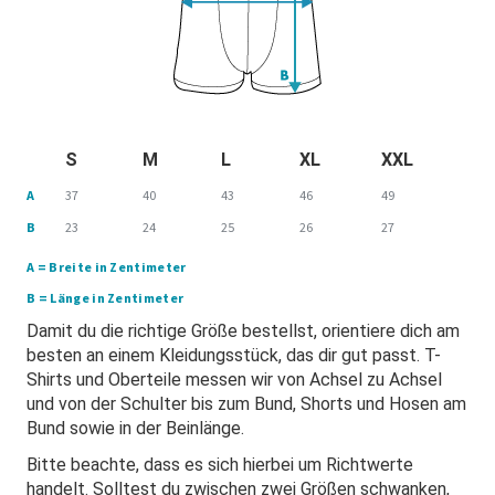
S
M
L
XL
XXL
A
37
40
43
46
49
B
23
24
25
26
27
A = Breite in Zentimeter
B = Länge in Zentimeter
Damit du die richtige Größe bestellst, orientiere dich am
besten an einem Kleidungsstück, das dir gut passt. T-
Shirts und Oberteile messen wir von Achsel zu Achsel
und von der Schulter bis zum Bund, Shorts und Hosen am
Bund sowie in der Beinlänge.
Bitte beachte, dass es sich hierbei um Richtwerte
handelt. Solltest du zwischen zwei Größen schwanken,