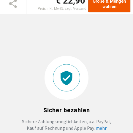
€ 22,90
Größe & Mengen
wählen
Preis inkl. MwSt. zzgl. Versand
DTF BOGEN
PRINT ON DEMAND
TEAMBUILDING
HANDWERK
ZAHNARZTPRAXIS
SOCKEN PERSONALISIEREN
Sicher bezahlen
FOTOTASSEN UND MEHR
Sichere Zahlungsmöglichkeiten, u.a. PayPal,
Kauf auf Rechnung und Apple Pay.
mehr
GROSSBESTELLUNG