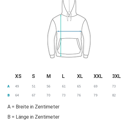
XS
S
M
L
XL
XXL
3XL
A
49
51
56
61
65
69
73
B
64
67
70
73
76
79
82
A = Breite in Zentimeter
B = Länge in Zentimeter