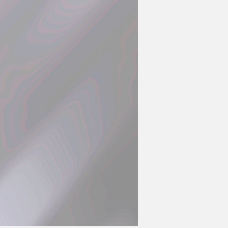
Motiv wählen
Foto hochladen
Text schreiben
Cool Font hinzufügen
Namen & Nummern
Produkt wählen