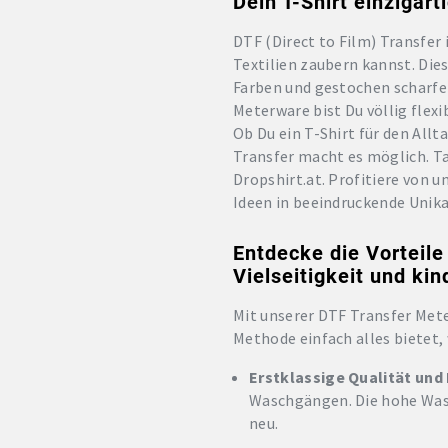
Dein T-Shirt einzigar
DTF (Direct to Film) Transfer
Textilien zaubern kannst. Die
Farben und gestochen scharfen
Meterware bist Du völlig flexi
Ob Du ein T-Shirt für den All
Transfer macht es möglich. Ta
Dropshirt.at. Profitiere von 
Ideen in beeindruckende Unika
Entdecke die Vorteil
Vielseitigkeit und ki
Mit unserer DTF Transfer Mete
Methode einfach alles bietet,
Erstklassige Qualität und
Waschgängen. Die hohe Wasc
neu.