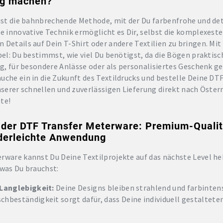
tig machen?
 ist die bahnbrechende Methode, mit der Du farbenfrohe und det
se innovative Technik ermöglicht es Dir, selbst die komplexest
 Details auf Dein T-Shirt oder andere Textilien zu bringen. Mit
bel: Du bestimmst, wie viel Du benötigst, da die Bögen praktisc
tag, für besondere Anlässe oder als personalisiertes Geschenk 
uche ein in die Zukunft des Textildrucks und bestelle Deine DT
unserer schnellen und zuverlässigen Lieferung direkt nach Öster
te!
e der DTF Transfer Meterware: Premium-Qualit
nderleichte Anwendung
rware kannst Du Deine Textilprojekte auf das nächste Level h
 was Du brauchst:
 Langlebigkeit:
Deine Designs bleiben strahlend und farbintens
hbeständigkeit sorgt dafür, dass Deine individuell gestaltete