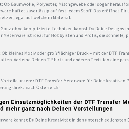
t:
Ob Baumwolle, Polyester, Mischgewebe oder sogar herausfor
ware haftet zuverlässig auf fast jedem Stoff. Das eröffnet Dir
setzen, egal auf welchem Material.
Ganz ohne komplizierte Techniken kannst Du Deine Designs i
r Meterware ist ideal für Hobbyisten und Profis, die schnelle, 
:
Ob kleines Motiv oder großflächiger Druck – mit der DTF Tra
talten. Verleihe Deinen T-Shirts und anderen Textilien eine per
e Vorteile unserer DTF Transfer Meterware für Deine kreativen 
erung direkt nach Österreich!
igen Einsatzmöglichkeiten der DTF Transfer M
d mehr ganz nach Deinen Vorstellungen
rware kannst Du Deine Kreativität in den unterschiedlichsten B