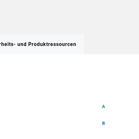
rheits- und Produktressourcen
A
B