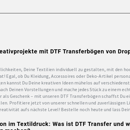
eativprojekte mit DTF Transferbögen von Drops
ichkeiten, Deine Textilien individuell zu gestalten, mit den 
t! Egal, ob Du Kleidung, Accessoires oder Deko-Artikel person
en kannst Du Deine kreativen Ideen mühelos auf verschiedenst
nach Deinen Vorstellungen und mache jedes Stück zu einem echt
r als Geschenk – mit unseren DTF Transferbögen schaffst Du ei
allen. Profitiere jetzt von unserer schnellen und zuverlässigen 
eativität aufs nächste Level! Bestelle noch heute und lass Dein
on im Textildruck: Was ist DTF Transfer und 