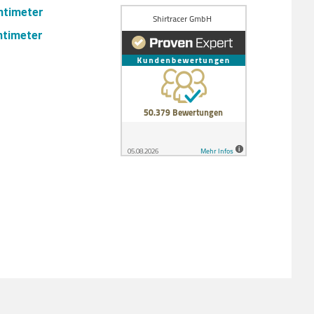
entimeter
ntimeter