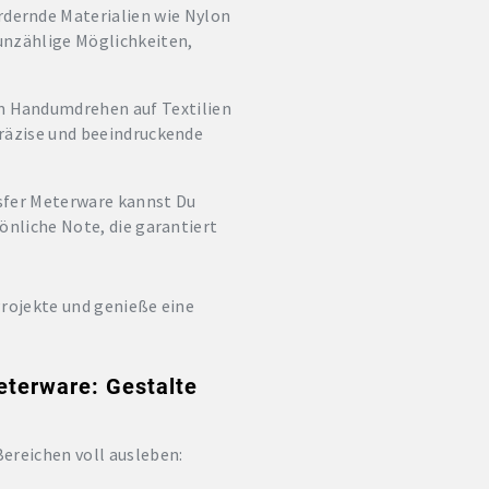
dernde Materialien wie Nylon
 unzählige Möglichkeiten,
m Handumdrehen auf Textilien
präzise und beeindruckende
nsfer Meterware kannst Du
sönliche Note, die garantiert
Projekte und genieße eine
eterware: Gestalte
ereichen voll ausleben: