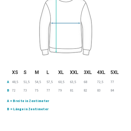
XS
S
M
L
XL
XXL
3XL
4XL
5XL
A
48,5
51,5
54,5
57,5
60,5
63,5
68
72,5
77
B
72
73
75
77
79
81
82
83
84
A = Breite in Zentimeter
B = Länge in Zentimeter