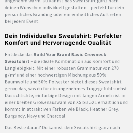
angenehm warm. Du kannst das Sweatshirt ganz nach
deinen Wünschen individuell gestalten – perfekt für dein
persönliches Branding oder ein einheitliches Auftreten
bei jedem Event.
Dein Individuelles Sweatshirt: Perfekter
Komfort und Hervorragende Qualität
Entdecke das
Build Your Brand Basic Crewneck
Sweatshirt
– die ideale Kombination aus Komfort und
Langlebigkeit. Mit einer robusten Grammatur von 270
g/m² und einer hochwertigen Mischung aus 50%
Baumwolle und 50% Polyester bietet dieses Sweatshirt
genau das, was du für ein angenehmes Tragegefühl suchst.
Das schlichte, einfarbige Design mit langen Ärmeln ist in
einer breiten Größenauswahl von XS bis 5XL erhältlich und
kommt in attraktiven Farben wie Black, Heather Grey,
Burgundy, Navy und Charcoal.
Das Beste daran? Du kannst dein Sweatshirt ganz nach