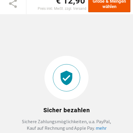
€ 12,90
Größe & Mengen
wählen
Preis inkl. MwSt. zzgl. Versand
DTF BOGEN
PRINT ON DEMAND
TEAMBUILDING
HANDWERK
ZAHNARZTPRAXIS
SOCKEN PERSONALISIEREN
Sicher bezahlen
FOTOTASSEN UND MEHR
Sichere Zahlungsmöglichkeiten, u.a. PayPal,
Kauf auf Rechnung und Apple Pay.
mehr
GROSSBESTELLUNG