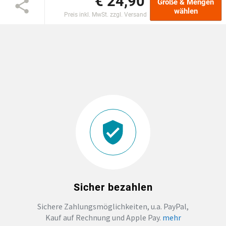
€ 24,90
Größe & Mengen
wählen
Preis inkl. MwSt. zzgl. Versand
DTF BOGEN
PRINT ON DEMAND
TEAMBUILDING
HANDWERK
ZAHNARZTPRAXIS
SOCKEN PERSONALISIEREN
Sicher bezahlen
FOTOTASSEN UND MEHR
Sichere Zahlungsmöglichkeiten, u.a. PayPal,
Kauf auf Rechnung und Apple Pay.
mehr
GROSSBESTELLUNG