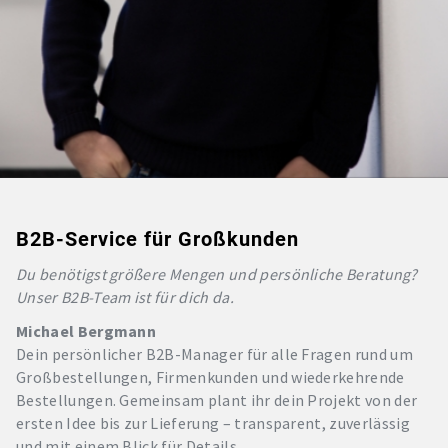
B2B-Service für Großkunden
Du benötigst größere Mengen und persönliche Beratung?
Unser B2B-Team ist für dich da.
Michael Bergmann
Dein persönlicher B2B-Manager für alle Fragen rund um
Großbestellungen, Firmenkunden und wiederkehrende
Bestellungen. Gemeinsam plant ihr dein Projekt von der
ersten Idee bis zur Lieferung – transparent, zuverlässig
und mit einem Blick für Details.