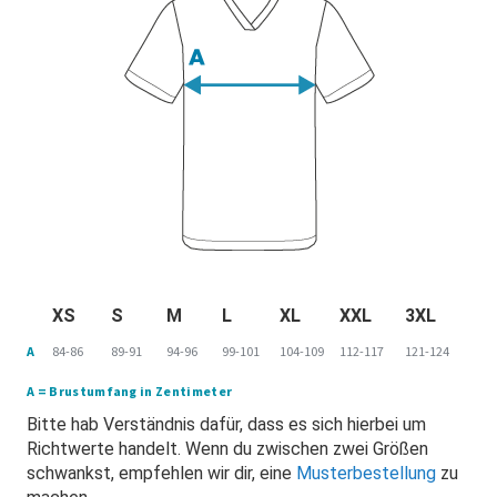
XS
S
M
L
XL
XXL
3XL
A
84-86
89-91
94-96
99-101
104-109
112-117
121-124
A = Brustumfang in Zentimeter
Bitte hab Verständnis dafür, dass es sich hierbei um
Richtwerte handelt. Wenn du zwischen zwei Größen
schwankst, empfehlen wir dir, eine
Musterbestellung
zu