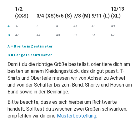
1/2
12/13
(XXS)
3/4 (XS)
5/6 (S)
7/8 (M)
9/11 (L)
(XL)
A
37
39
41
43
46
49
B
42
44
48
52
57
62
A = Breite in Zentimeter
B = Länge in Zentimeter
Damit du die richtige Größe bestellst, orientiere dich am
besten an einem Kleidungsstück, das dir gut passt. T-
Shirts und Oberteile messen wir von Achsel zu Achsel
und von der Schulter bis zum Bund, Shorts und Hosen am
Bund sowie in der Beinlänge.
Bitte beachte, dass es sich hierbei um Richtwerte
handelt. Solltest du zwischen zwei Größen schwanken,
empfehlen wir dir eine
Musterbestellung
.