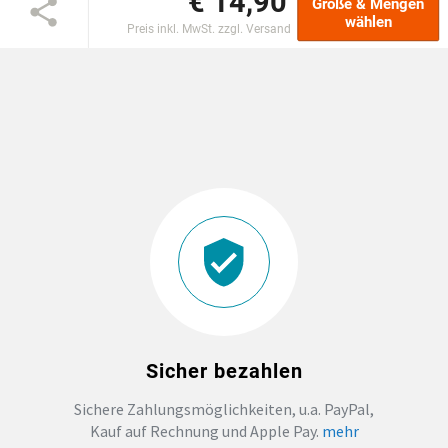
€ 14,90
Größe & Mengen
wählen
Preis inkl. MwSt. zzgl. Versand
DTF BOGEN
PRINT ON DEMAND
TEAMBUILDING
HANDWERK
ZAHNARZTPRAXIS
SOCKEN PERSONALISIEREN
Sicher bezahlen
FOTOTASSEN UND MEHR
Sichere Zahlungsmöglichkeiten, u.a. PayPal,
Kauf auf Rechnung und Apple Pay.
mehr
GROSSBESTELLUNG